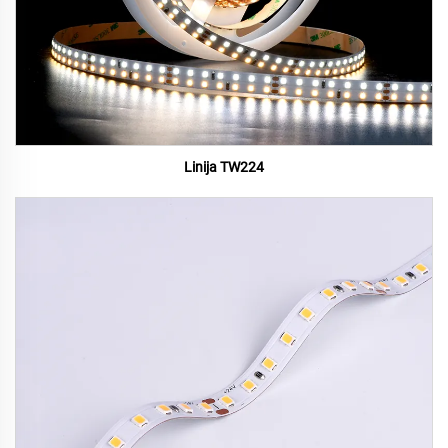
Linija TW224