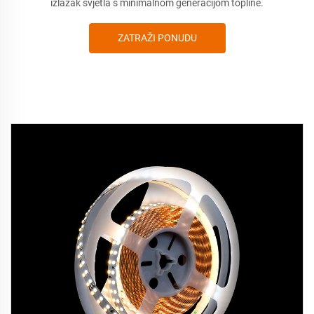
izlazak svjetla s minimalnom generacijom topline.
ZATRAŽI PONUDU