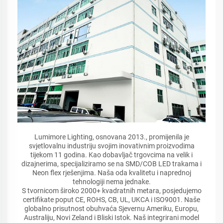
Lumimore Lighting, osnovana 2013., promijenila je
svjetlovalnu industriju svojim inovativnim proizvodima
tijekom 11 godina. Kao dobavljač trgovcima na velik i
dizajnerima, specijaliziramo se na SMD/COB LED trakama i
Neon flex rješenjima. Naša oda kvalitetu i naprednoj
tehnologiji nema jednake.
S tvornicom široko 2000+ kvadratnih metara, posjedujemo
certifikate poput CE, ROHS, CB, UL, UKCA i ISO9001. Naše
globalno prisutnost obuhvaća Sjevernu Ameriku, Europu,
Australiju, Novi Zeland i Bliski Istok. Naš integrirani model