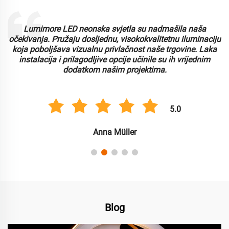
Rad s Lumimoreom bio je sjajno iskustvo. Njihova LED
u
neonska svjetla su izdržljiva i nude izvrsnu svjetlinu.
Cijenimo prilagodljivost i jednostavnost korištenja, što je
pojednostavilo naš proces instalacije za više komercijalnih
primjena.
5.0
Carlos González
Blog