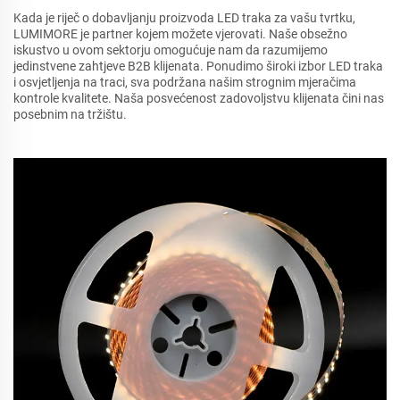
Kada je riječ o dobavljanju proizvoda LED traka za vašu tvrtku,
LUMIMORE je partner kojem možete vjerovati. Naše obsežno
iskustvo u ovom sektorju omogućuje nam da razumijemo
jedinstvene zahtjeve B2B klijenata. Ponudimo široki izbor LED traka
i osvjetljenja na traci, sva podržana našim strognim mjeračima
kontrole kvalitete. Naša posvećenost zadovoljstvu klijenata čini nas
posebnim na tržištu.