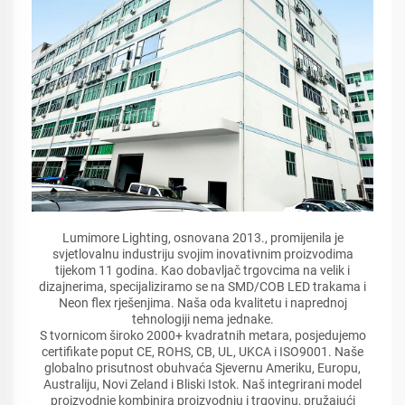
Lumimore Lighting, osnovana 2013., promijenila je
svjetlovalnu industriju svojim inovativnim proizvodima
tijekom 11 godina. Kao dobavljač trgovcima na velik i
dizajnerima, specijaliziramo se na SMD/COB LED trakama i
Neon flex rješenjima. Naša oda kvalitetu i naprednoj
tehnologiji nema jednake.
S tvornicom široko 2000+ kvadratnih metara, posjedujemo
certifikate poput CE, ROHS, CB, UL, UKCA i ISO9001. Naše
globalno prisutnost obuhvaća Sjevernu Ameriku, Europu,
Australiju, Novi Zeland i Bliski Istok. Naš integrirani model
proizvodnje kombinira proizvodnju i trgovinu, pružajući