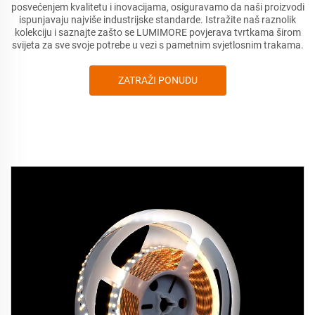
posvećenjem kvalitetu i inovacijama, osiguravamo da naši proizvodi
ispunjavaju najviše industrijske standarde. Istražite naš raznolik
kolekciju i saznajte zašto se LUMIMORE povjerava tvrtkama širom
svijeta za sve svoje potrebe u vezi s pametnim svjetlosnim trakama.
ZATRAŽI PONUDU