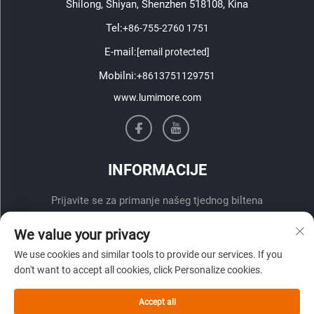
Shilong, Shiyan, Shenzhen 518108, Kina
Tel:
+86-755-2760 1751
E-mail:
[email protected]
Mobilni:
+8613751129751
www.lumimore.com
INFORMACIJE
Prijavite se za primanje našeg tjednog biltena
We value your privacy
We use cookies and similar tools to provide our services. If you
don't want to accept all cookies, click Personalize cookies.
Accept all