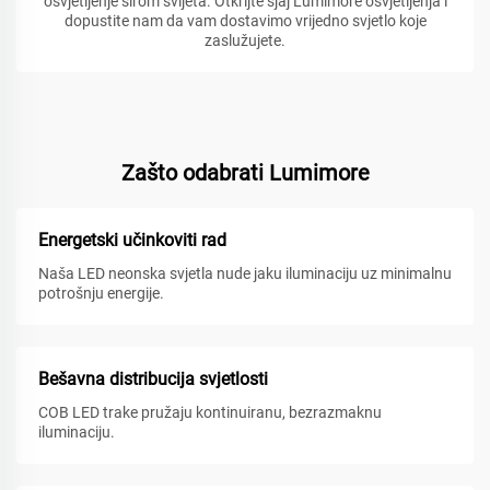
osvjetljenje širom svijeta. Otkrijte sjaj Lumimore osvjetljenja i
dopustite nam da vam dostavimo vrijedno svjetlo koje
zaslužujete.
Zašto odabrati Lumimore
Energetski učinkoviti rad
Naša LED neonska svjetla nude jaku iluminaciju uz minimalnu
potrošnju energije.
Bešavna distribucija svjetlosti
COB LED trake pružaju kontinuiranu, bezrazmaknu
iluminaciju.