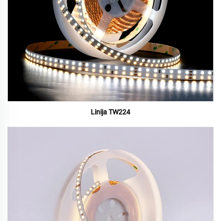
Linija TW224