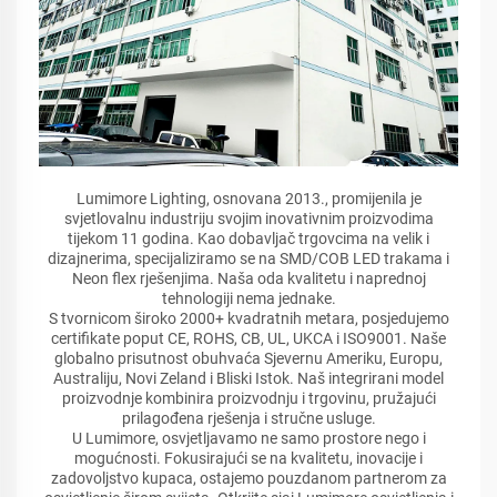
Lumimore Lighting, osnovana 2013., promijenila je
svjetlovalnu industriju svojim inovativnim proizvodima
tijekom 11 godina. Kao dobavljač trgovcima na velik i
dizajnerima, specijaliziramo se na SMD/COB LED trakama i
Neon flex rješenjima. Naša oda kvalitetu i naprednoj
tehnologiji nema jednake.
S tvornicom široko 2000+ kvadratnih metara, posjedujemo
certifikate poput CE, ROHS, CB, UL, UKCA i ISO9001. Naše
globalno prisutnost obuhvaća Sjevernu Ameriku, Europu,
Australiju, Novi Zeland i Bliski Istok. Naš integrirani model
proizvodnje kombinira proizvodnju i trgovinu, pružajući
prilagođena rješenja i stručne usluge.
U Lumimore, osvjetljavamo ne samo prostore nego i
mogućnosti. Fokusirajući se na kvalitetu, inovacije i
zadovoljstvo kupaca, ostajemo pouzdanom partnerom za