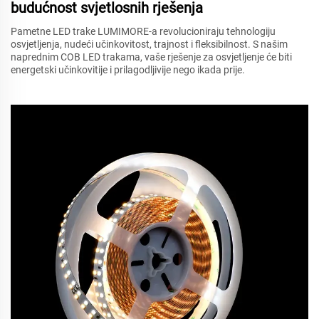
budućnost svjetlosnih rješenja
Pametne LED trake LUMIMORE-a revolucioniraju tehnologiju
osvjetljenja, nudeći učinkovitost, trajnost i fleksibilnost. S našim
naprednim COB LED trakama, vaše rješenje za osvjetljenje će biti
energetski učinkovitije i prilagodljivije nego ikada prije.