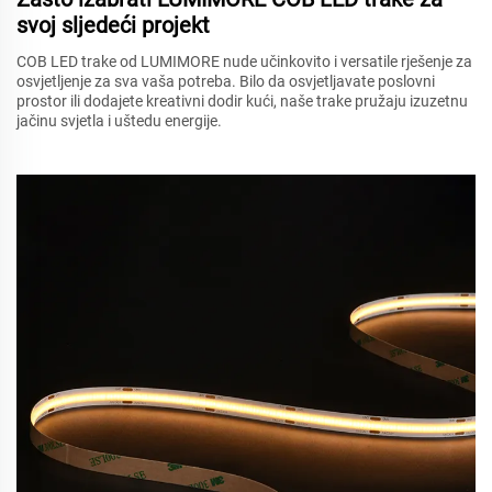
svoj sljedeći projekt
COB LED trake od LUMIMORE nude učinkovito i versatile rješenje za
osvjetljenje za sva vaša potreba. Bilo da osvjetljavate poslovni
prostor ili dodajete kreativni dodir kući, naše trake pružaju izuzetnu
jačinu svjetla i uštedu energije.