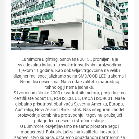
Lumimore Lighting, osnovana 2013., promijenila je
svjetlovalnu industriju svojim inovativnim proizvodima
tijekom 11 godina. Kao dobavljač trgovcima na velik i
dizajnerima, specijaliziramo se na SMD/COB LED trakama i
Neon flex rješenjima. Naša oda kvalitetu i naprednoj
tehnologiji nema jednake.
S tvornicom široko 2000+ kvadratnih metara, posjedujemo
certifikate poput CE, ROHS, CB, UL, UKCA i ISO9001. Naše
globalno prisutnost obuhvaća Sjevernu Ameriku, Europu,
Australiju, Novi Zeland i Bliski Istok. Naš integrirani model
proizvodnje kombinira proizvodnju i trgovinu, pružajući
prilagođena rješenja i stručne usluge.
U Lumimore, osvjetljavamo ne samo prostore nego i
mogućnosti. Fokusirajući se na kvalitetu, inovacije i
zadovoljstvo kupaca, ostajemo pouzdanom partnerom za