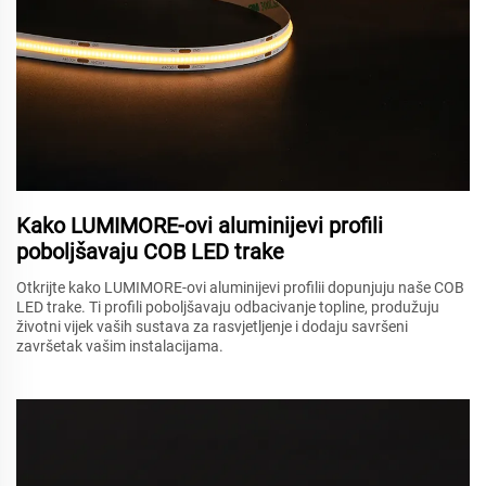
Kako LUMIMORE-ovi aluminijevi profili
poboljšavaju COB LED trake
Otkrijte kako LUMIMORE-ovi aluminijevi profilii dopunjuju naše COB
LED trake. Ti profili poboljšavaju odbacivanje topline, produžuju
životni vijek vaših sustava za rasvjetljenje i dodaju savršeni
završetak vašim instalacijama.