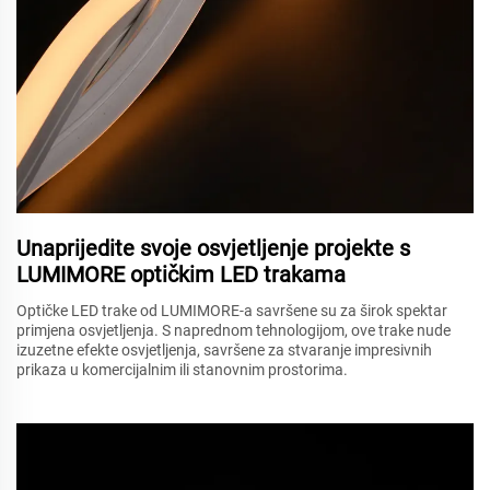
Unaprijedite svoje osvjetljenje projekte s
LUMIMORE optičkim LED trakama
Optičke LED trake od LUMIMORE-a savršene su za širok spektar
primjena osvjetljenja. S naprednom tehnologijom, ove trake nude
izuzetne efekte osvjetljenja, savršene za stvaranje impresivnih
prikaza u komercijalnim ili stanovnim prostorima.