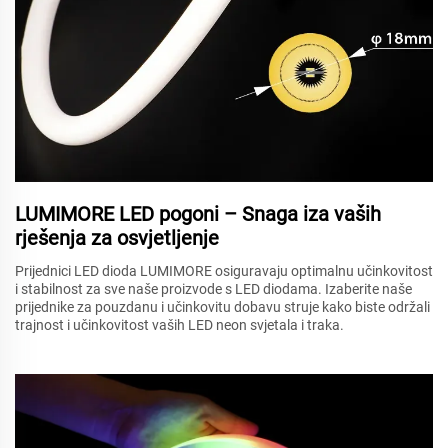
LUMIMORE LED pogoni – Snaga iza vaših
rješenja za osvjetljenje
Prijednici LED dioda LUMIMORE osiguravaju optimalnu učinkovitost
i stabilnost za sve naše proizvode s LED diodama. Izaberite naše
prijednike za pouzdanu i učinkovitu dobavu struje kako biste održali
trajnost i učinkovitost vaših LED neon svjetala i traka.