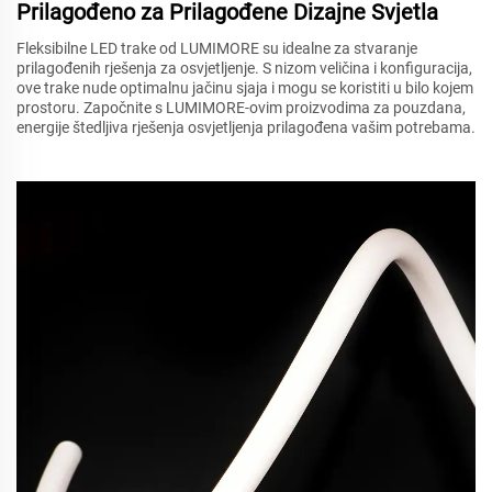
Prilagođeno za Prilagođene Dizajne Svjetla
Fleksibilne LED trake od LUMIMORE su idealne za stvaranje
prilagođenih rješenja za osvjetljenje. S nizom veličina i konfiguracija,
ove trake nude optimalnu jačinu sjaja i mogu se koristiti u bilo kojem
prostoru. Započnite s LUMIMORE-ovim proizvodima za pouzdana,
energije štedljiva rješenja osvjetljenja prilagođena vašim potrebama.