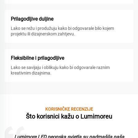
Prilagodljive duljine
Lako se režu i produžuju kako bi odgovarale bilo kojem
projektu ili dizajnerskom zahtjevu.
Fleksibilne i prilagodljive
Lako se savijaju i oblikuju kako bi odgovarale raznim
kreativnim dizajnima.
KORISNIČKE RECENZIJE
Što korisnici kažu o Lumimoreu
Lumimore LED neonska svjetla su nadmašila naša