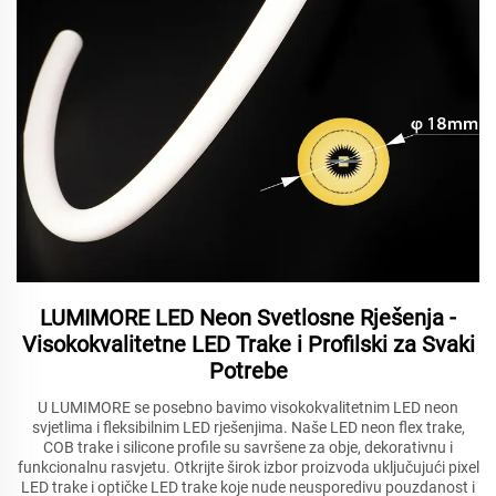
LUMIMORE LED Neon Svetlosne Rješenja -
Visokokvalitetne LED Trake i Profilski za Svaki
Potrebe
U LUMIMORE se posebno bavimo visokokvalitetnim LED neon
svjetlima i fleksibilnim LED rješenjima. Naše LED neon flex trake,
COB trake i silicone profile su savršene za obje, dekorativnu i
funkcionalnu rasvjetu. Otkrijte širok izbor proizvoda uključujući pixel
LED trake i optičke LED trake koje nude neusporedivu pouzdanost i