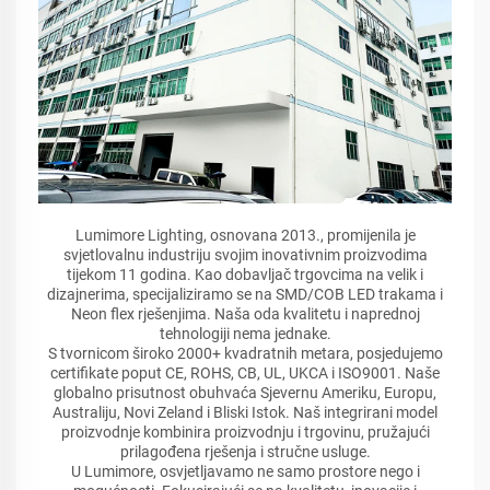
Lumimore Lighting, osnovana 2013., promijenila je
svjetlovalnu industriju svojim inovativnim proizvodima
tijekom 11 godina. Kao dobavljač trgovcima na velik i
dizajnerima, specijaliziramo se na SMD/COB LED trakama i
Neon flex rješenjima. Naša oda kvalitetu i naprednoj
tehnologiji nema jednake.
S tvornicom široko 2000+ kvadratnih metara, posjedujemo
certifikate poput CE, ROHS, CB, UL, UKCA i ISO9001. Naše
globalno prisutnost obuhvaća Sjevernu Ameriku, Europu,
Australiju, Novi Zeland i Bliski Istok. Naš integrirani model
proizvodnje kombinira proizvodnju i trgovinu, pružajući
prilagođena rješenja i stručne usluge.
U Lumimore, osvjetljavamo ne samo prostore nego i