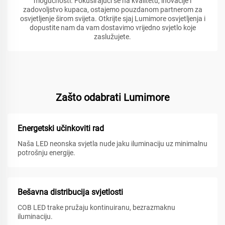
mogućnosti. Fokusirajući se na kvalitetu, inovacije i
zadovoljstvo kupaca, ostajemo pouzdanom partnerom za
osvjetljenje širom svijeta. Otkrijte sjaj Lumimore osvjetljenja i
dopustite nam da vam dostavimo vrijedno svjetlo koje
zaslužujete.
Zašto odabrati Lumimore
Energetski učinkoviti rad
Naša LED neonska svjetla nude jaku iluminaciju uz minimalnu
potrošnju energije.
Bešavna distribucija svjetlosti
COB LED trake pružaju kontinuiranu, bezrazmaknu
iluminaciju.