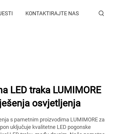
JESTI
KONTAKTIRAJTE NAS
tna LED traka LUMIMORE
ješenja osvjetljenja
tljenja s pametnim proizvodima LUMIMORE za
aspon uključuje kvalitetne LED pogonske