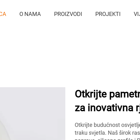
CA
O NAMA
PROIZVODI
PROJEKTI
VI
Otkrijte pame
za inovativna r
Otkrijte budućnost osvje
traku svjetla. Naš širok r