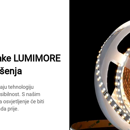
rake LUMIMORE
ešenja
ju tehnologiju
ksibilnost. S našim
svjetljenje će biti
ada prije.