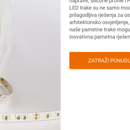
naprave, silicone profile 
LED trake su ne samo modn
prilagodljiva rješenja za os
arhitektonsko osvjetljenje, 
naše pametne trake mogu ož
inovativna pametna rješenja
ZATRAŽI PONUD