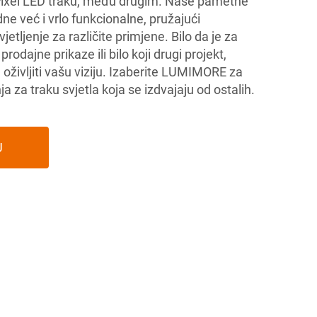
i Pixel LED traku, među drugim. Naše pametne
e već i vrlo funkcionalne, pružajući
vjetljenje za različite primjene. Bilo da je za
prodajne prikaze ili bilo koji drugi projekt,
ivljiti vašu viziju. Izaberite
LUMIMORE za
 za traku svjetla koja se izdvajaju od ostalih.
U