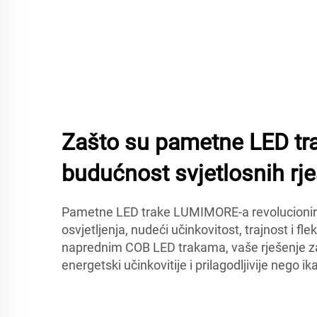
Zašto su pametne LED t
budućnost svjetlosnih rj
Pametne LED trake LUMIMORE-a revolucionira
osvjetljenja, nudeći učinkovitost, trajnost i fle
naprednim COB LED trakama, vaše rješenje za o
energetski učinkovitije i prilagodljivije nego ik