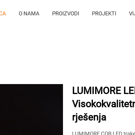
CA
O NAMA
PROIZVODI
PROJEKTI
VI
LUMIMORE LED 
Visokokvalite
rješenja
LUMIMORE COB LED trake n