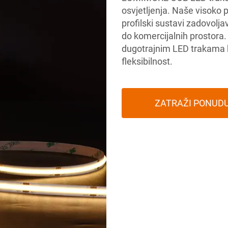
osvjetljenja. Naše visoko 
profilski sustavi zadovolja
do komercijalnih prostora.
dugotrajnim LED trakama ko
fleksibilnost.
ZATRAŽI PONUD