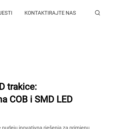
JESTI
KONTAKTIRAJTE NAS
trakice:
tna COB i SMD LED
udeju inovativna rješenja za primjenu