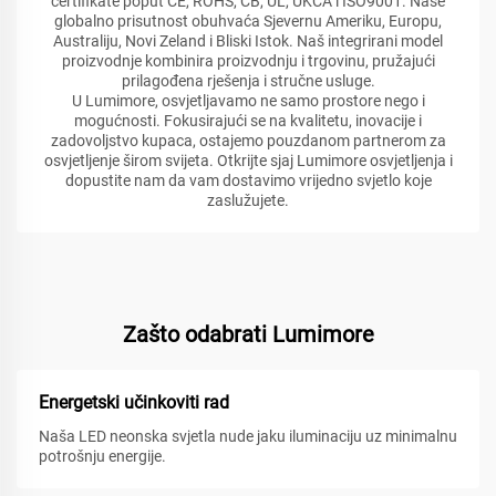
certifikate poput CE, ROHS, CB, UL, UKCA i ISO9001. Naše
globalno prisutnost obuhvaća Sjevernu Ameriku, Europu,
Australiju, Novi Zeland i Bliski Istok. Naš integrirani model
proizvodnje kombinira proizvodnju i trgovinu, pružajući
prilagođena rješenja i stručne usluge.
U Lumimore, osvjetljavamo ne samo prostore nego i
mogućnosti. Fokusirajući se na kvalitetu, inovacije i
zadovoljstvo kupaca, ostajemo pouzdanom partnerom za
osvjetljenje širom svijeta. Otkrijte sjaj Lumimore osvjetljenja i
dopustite nam da vam dostavimo vrijedno svjetlo koje
zaslužujete.
Zašto odabrati Lumimore
Energetski učinkoviti rad
Naša LED neonska svjetla nude jaku iluminaciju uz minimalnu
potrošnju energije.