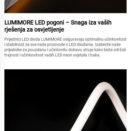
LUMIMORE LED pogoni – Snaga iza vaših
rješenja za osvjetljenje
Prijednici LED dioda LUMIMORE osiguravaju optimalnu učinkovitost
i stabilnost za sve naše proizvode s LED diodama. Izaberite naše
prijednike za pouzdanu i učinkovitu dobavu struje kako biste održali
trajnost i učinkovitost vaših LED neon svjetala i traka.