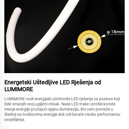
Energetski Uštedljive LED Rješenja od
LUMIMORE
LUMIMORE nudi energijski učinkovite LED rješenja za poslove koji
žele smanjiti svoj ugljični otisak. Naše LED trake i profile koriste
manje energije pružajući sjajnu iluminaciju, što vam pomaže u
štednji na troškovima energije dok održavate visoku performansu
osvjetljenja.