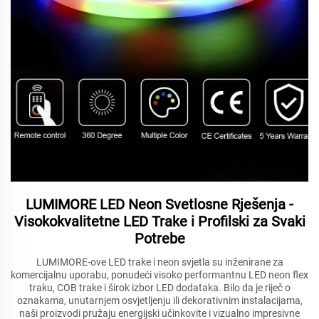
LUMIMORE LED Neon Svetlosne Rješenja -
Visokokvalitetne LED Trake i Profilski za Svaki
Potrebe
LUMIMORE-ove LED trake i neon svjetla su inženirane za
komercijalnu uporabu, ponudeći visoko performantnu LED neon flex
traku, COB trake i širok izbor LED dodataka. Bilo da je riječ o
oznakama, unutarnjem osvjetljenju ili dekorativnim instalacijama,
naši proizvodi pružaju energijski učinkovite i vizualno impresivne