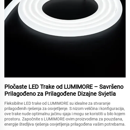
Pločaste LED Trake od LUMIMORE – Savršeno
Prilagođeno za Prilagođene Dizajne Svjetla
Fleksibilne LED trake od LUMIMORE su idealne za stvaranje
prilagođenih rješenja za osvjetljenje. S nizom veličina i konfiguracija,
ove trake nude optimalnu jačinu sjaja i mogu se koristiti u bilo kojem
prostoru. Započnite s LUMIMORE-ovim proizvodima za pouzdana,
energije štedljiva rješenja osvjetljenja prilagođena vašim potrebama.