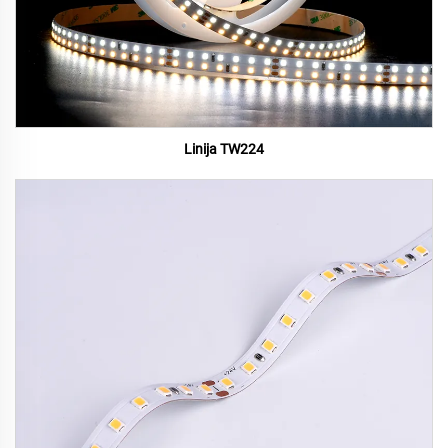
Linija TW224