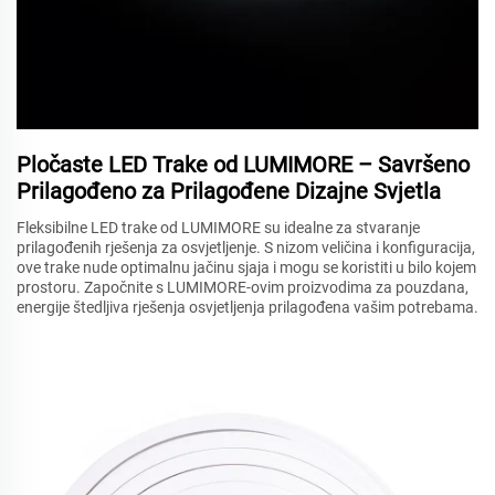
Pločaste LED Trake od LUMIMORE – Savršeno
Prilagođeno za Prilagođene Dizajne Svjetla
Fleksibilne LED trake od LUMIMORE su idealne za stvaranje
prilagođenih rješenja za osvjetljenje. S nizom veličina i konfiguracija,
ove trake nude optimalnu jačinu sjaja i mogu se koristiti u bilo kojem
prostoru. Započnite s LUMIMORE-ovim proizvodima za pouzdana,
energije štedljiva rješenja osvjetljenja prilagođena vašim potrebama.