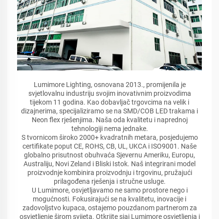
Lumimore Lighting, osnovana 2013., promijenila je
svjetlovalnu industriju svojim inovativnim proizvodima
tijekom 11 godina. Kao dobavljač trgovcima na velik i
dizajnerima, specijaliziramo se na SMD/COB LED trakama i
Neon flex rješenjima. Naša oda kvalitetu i naprednoj
tehnologiji nema jednake.
S tvornicom široko 2000+ kvadratnih metara, posjedujemo
certifikate poput CE, ROHS, CB, UL, UKCA i ISO9001. Naše
globalno prisutnost obuhvaća Sjevernu Ameriku, Europu,
Australiju, Novi Zeland i Bliski Istok. Naš integrirani model
proizvodnje kombinira proizvodnju i trgovinu, pružajući
prilagođena rješenja i stručne usluge.
U Lumimore, osvjetljavamo ne samo prostore nego i
mogućnosti. Fokusirajući se na kvalitetu, inovacije i
zadovoljstvo kupaca, ostajemo pouzdanom partnerom za
osvjetljenje širom svijeta. Otkrijte sjaj Lumimore osvjetljenja i