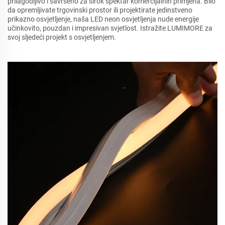
prilagodljivo i savršeno za širok spektar komercijalnih primjena. Bilo
da opremljivate trgovinski prostor ili projektirate jedinstveno
prikazno osvjetljenje, naša LED neon osvjetljenja nude energije
učinkovito, pouzdan i impresivan svjetlost. Istražite LUMIMORE za
svoj sljedeći projekt s osvjetljenjem.