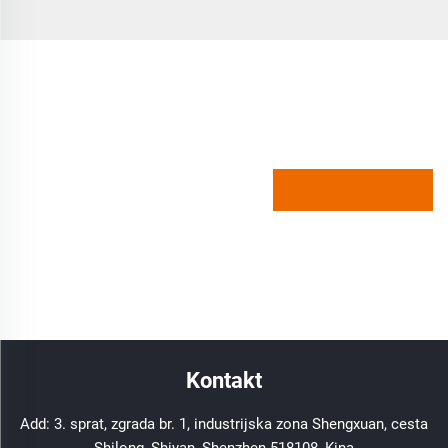
Kontakt
Add: 3. sprat, zgrada br. 1, industrijska zona Shengxuan, cesta
Shilong, Shiyan, Shenzhen 518108, Kina