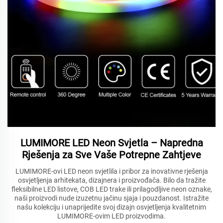
LUMIMORE LED Neon Svjetla – Napredna
Rješenja za Sve Vaše Potrepne Zahtjeve
LUMIMORE-ovi LED neon svjetlila i pribor za inovativne rješenja
osvjetljenja arhitekata, dizajnera i proizvođača. Bilo da tražite
fleksibilne LED listove, COB LED trake ili prilagodljive neon oznake,
naši proizvodi nude izuzetnu jačinu sjaja i pouzdanost. Istražite
našu kolekciju i unaprijedite svoj dizajn osvjetljenja kvalitetnim
LUMIMORE-ovim LED proizvodima.