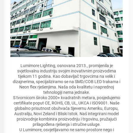
Lumimore Lighting, osnovana 2013., promijenila je
svjetlovalnu industriju svojim inovativnim proizvodima
tijekom 11 godina. Kao dobavljač trgovcima na velik i
dizajnerima, specijaliziramo se na SMD/COB LED trakama i
Neon flex rješenjima. Naša oda kvalitetu i naprednoj
tehnologiji nema jednake.
S tvornicom široko 2000+ kvadratnih metara, posjedujemo
certifikate poput CE, ROHS, CB, UL, UKCA i ISO9001. Naše
globalno prisutnost obuhvaća Sjevernu Ameriku, Europu,
Australiju, Novi Zeland i Bliski Istok. Naš integrirani model
proizvodnje kombinira proizvodnju i trgovinu, pružajući
prilagođena rješenja i stručne usluge.
U Lumimore, osvjetljavamo ne samo prostore nego i