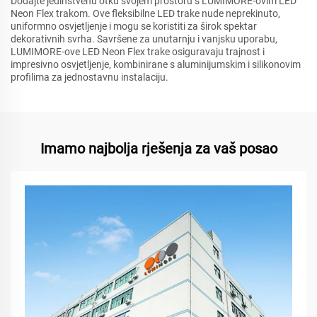
Dodajte jedinstvenu otku svojem prostoru s LUMIMORE-ovim LED
Neon Flex trakom. Ove fleksibilne LED trake nude neprekinuto,
uniformno osvjetljenje i mogu se koristiti za širok spektar
dekorativnih svrha. Savršene za unutarnju i vanjsku uporabu,
LUMIMORE-ove LED Neon Flex trake osiguravaju trajnost i
impresivno osvjetljenje, kombinirane s aluminijumskim i silikonovim
profilima za jednostavnu instalaciju.
Imamo najbolja rješenja za vaš posao