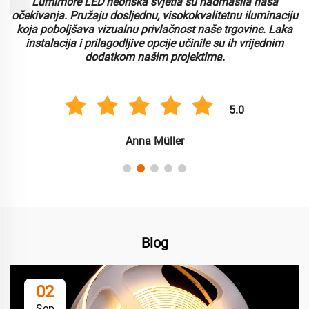
Lumimore LED neonska svjetla su nadmašila naša
i
očekivanja. Pružaju dosljednu, visokokvalitetnu iluminaciju
koja poboljšava vizualnu privlačnost naše trgovine. Laka
instalacija i prilagodljive opcije učinile su ih vrijednim
dodatkom našim projektima.
5.0
Anna Müller
Blog
02
Sep