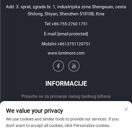
Add: 3. sprat, zgrada br. 1, industrijska zona Shengxuan, cesta
Shilong, Shiyan, Shenzhen 518108, Kina
Tel:
+86-755-2760 1751
E-mail:
[email protected]
Mobilni:
+8613751129751
www.lumimore.com
INFORMACIJE
Prijavite se za primanje našeg tjednog biltena
We value your privacy
We use cookies and similar tools to provide our services. If you
don't want to accept all cookies, click Personalize cookies.