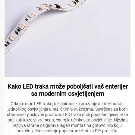
Kako LED traka može poboljšati vaš enterijer
sa modernim osvjetljenjem
Otkrijte moć LED trake, dizajnirane za pružanje neprekinutog i
jednolikog osvjetljenja u različitim okruženjima. Savršena za both
stanovne i poslovne prostore, LED traka nudi pouzdan rješenje za
one koji traže savremeno, energije učinkovito osvjetljenje. Njezina
lepljiva strana osigurava lagan montaž na gotovo bilo koju
površinu, čime postaje popularan izbor za DIY projekte.