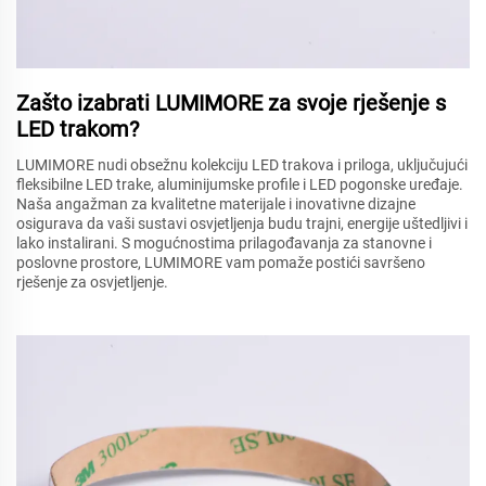
Zašto izabrati LUMIMORE za svoje rješenje s
LED trakom?
LUMIMORE nudi obsežnu kolekciju LED trakova i priloga, uključujući
fleksibilne LED trake, aluminijumske profile i LED pogonske uređaje.
Naša angažman za kvalitetne materijale i inovativne dizajne
osigurava da vaši sustavi osvjetljenja budu trajni, energije uštedljivi i
lako instalirani. S mogućnostima prilagođavanja za stanovne i
poslovne prostore, LUMIMORE vam pomaže postići savršeno
rješenje za osvjetljenje.