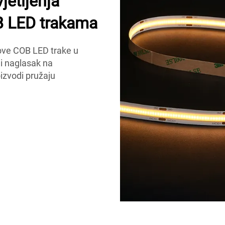
jetljenja
 LED trakama
-ove COB LED trake u
li naglasak na
oizvodi pružaju