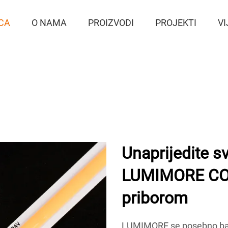
CA
O NAMA
PROIZVODI
PROJEKTI
VI
Unaprijedite sv
LUMIMORE COB
priborom
LUMIMORE se posebno bav