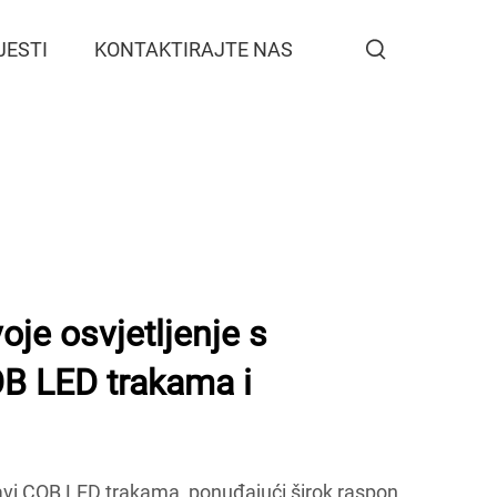
JESTI
KONTAKTIRAJTE NAS
oje osvjetljenje s
 LED trakama i
i COB LED trakama, ponuđajući širok raspon