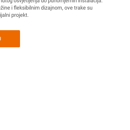
knutog osvjetljenja do punomjernih instalacija.
ine i fleksibilnim dizajnom, ove trake su
jalni projekt.
U