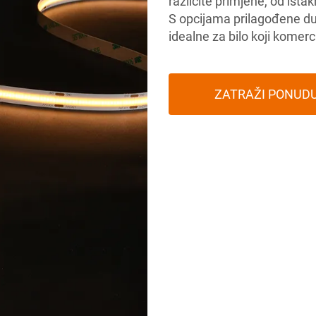
različite primjene, od ista
S opcijama prilagođene duž
idealne za bilo koji komerci
ZATRAŽI PONUD