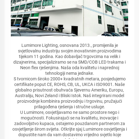
Lumimore Lighting, osnovana 2013., promijenila je
svjetlovalnu industriju svojim inovativnim proizvodima
tijekom 11 godina. Kao dobavljač trgovcima na velik i
dizajnerima, specijaliziramo se na SMD/COB LED trakama i
Neon flex rješenjima. Naša oda kvalitetu i naprednoj
tehnologiji nema jednake.
S tvornicom široko 2000+ kvadratnih metara, posjedujemo
certifikate poput CE, ROHS, CB, UL, UKCA i ISO9001. Naše
globalno prisutnost obuhvaća Sjevernu Ameriku, Europu,
Australiju, Novi Zeland i Bliski Istok. Naš integrirani model
proizvodnje kombinira proizvodnju i trgovinu, pružajući
prilagođena rješenja i stručne usluge.
U Lumimore, osvjetljavamo ne samo prostore nego i
mogućnosti. Fokusirajući se na kvalitetu, inovacije i
zadovoljstvo kupaca, ostajemo pouzdanom partnerom za
osvjetljenje širom svijeta. Otkrijte sjaj Lumimore osvjetljenja i
dopustite nam da vam dostavimo vrijedno svjetlo koje