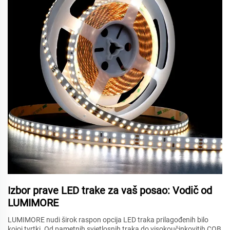
Izbor prave LED trake za vaš posao: Vodič od
LUMIMORE
LUMIMORE nudi širok raspon opcija LED traka prilagođenih bilo
kojoj tvrtki. Od pametnih svjetlosnih traka do visokoučinkovitih COB