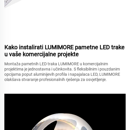
Kako instalirati LUMIMORE pametne LED trake
u vaše komercijalne projekte
Montaža pametnih LED traka LUMIMORE u komercijalnim
projektima je jednostavna i učinkovita. S fleksibilnim i pouzdanim
opcijama poput aluminijevih profila i napajalaca LED, LUMIMORE
olakšava stvaranje profesionalnih rješenja za osvjetljenje.