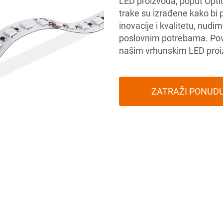
LED proizvoda, poput Opti
trake su izrađene kako bi 
inovacije i kvalitetu, nud
poslovnim potrebama. Pov
našim vrhunskim LED pro
ZATRAŽI PONUD