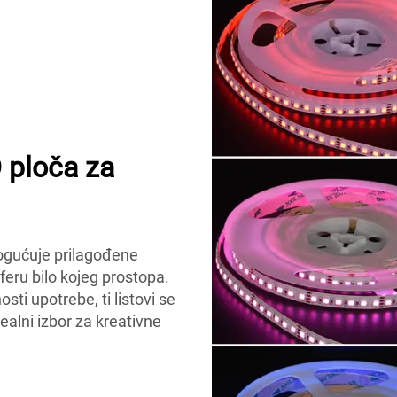
D ploča za
ogućuje prilagođene
feru bilo kojeg prostора.
osti upotrebe, ti listovi se
dealni izbor za kreativne