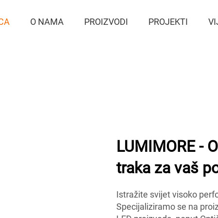
CA
O NAMA
PROIZVODI
PROJEKTI
VI
LUMIMORE - Os
traka za vaš p
Istražite svijet visoko p
Specijaliziramo se na pro