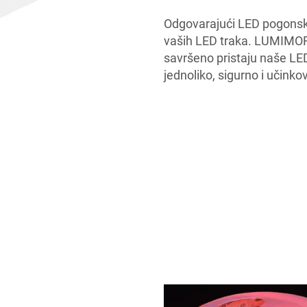
Odgovarajući LED pogonski 
vaših LED traka. LUMIMOR
savršeno pristaju naše LED
jednoliko, sigurno i učink