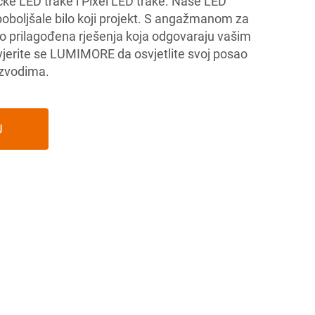
čke LED trake i Pixel LED trake. Naše LED
poboljšale bilo koji projekt. S angažmanom za
imo prilagođena rješenja koja odgovaraju vašim
jerite se LUMIMORE da osvjetlite svoj posao
izvodima.
U