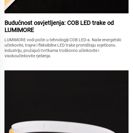
Budućnost osvjetljenja: COB LED trake od
LUMIMORE
LUMIMORE vodi počin u tehnologiji COB LED-a. Naše energetski
učinkovite, trajne i fleksibilne LED trake promištaju svjetlosnu
industriju, pružajući tvrtkama troškovno učinkovite i
visokoučinkovite rješenja.