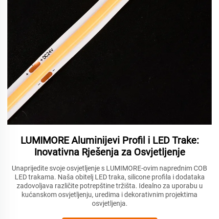
LUMIMORE Aluminijevi Profil i LED Trake:
Inovativna Rješenja za Osvjetljenje
Unaprijedite svoje osvjetljenje s LUMIMORE-ovim naprednim COB
LED trakama. Naša obitelj LED traka, silicone profila i dodataka
zadovoljava različite potrepštine tržišta. Idealno za uporabu u
kućanskom osvjetljenju, uredima i dekorativnim projektima
osvjetljenja.