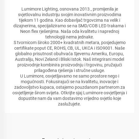
Lumimore Lighting, osnovana 2013., promijenila je
svjetlovalnu industriju svojim inovativnim proizvodima
tijekom 11 godina. Kao dobavljač trgovcima na velik i
dizajnerima, specijaliziramo se na SMD/COB LED trakama i
Neon flex rješenjima. Naša oda kvalitetu i naprednoj
tehnologiji nema jednake.
S tvornicom široko 2000+ kvadratnih metara, posjedujemo
certifikate poput CE, ROHS, CB, UL, UKCA i ISO9001. Naše
globalno prisutnost obuhvaća Sjevernu Ameriku, Europu,
Australiju, Novi Zeland i Bliski Istok. Naš integrirani model
proizvodnje kombinira proizvodnju i trgovinu, pružajući
prilagođena rješenja i stručne usluge.
U Lumimore, osvjetljavamo ne samo prostore nego i
mogućnosti. Fokusirajući se na kvalitetu, inovacije i
zadovoljstvo kupaca, ostajemo pouzdanom partnerom za
osvjetljenje širom svijeta. Otkrijte sjaj Lumimore osvjetljenja i
dopustite nam da vam dostavimo vrijedno svjetlo koje
zaslužujete.