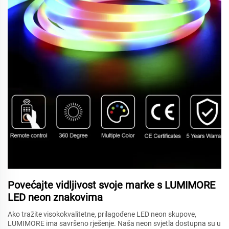
Povećajte vidljivost svoje marke s LUMIMORE
LED neon znakovima
Ako tražite visokokvalitetne, prilagođene LED neon skupove,
LUMIMORE ima savršeno rješenje. Naša neon svjetla dostupna su u