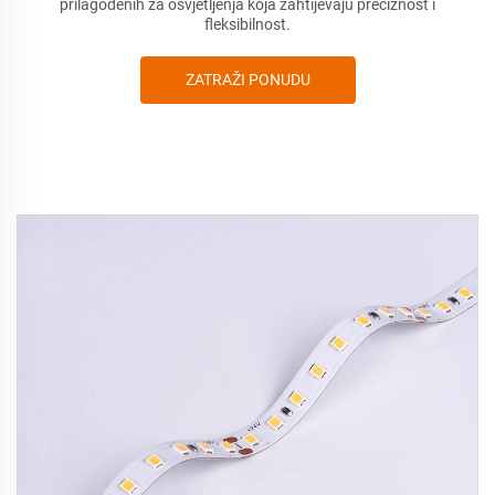
prilagođenih za osvjetljenja koja zahtijevaju preciznost i
fleksibilnost.
ZATRAŽI PONUDU