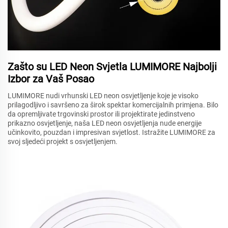
Zašto su LED Neon Svjetla LUMIMORE Najbolji
Izbor za Vaš Posao
LUMIMORE nudi vrhunski LED neon osvjetljenje koje je visoko
prilagodljivo i savršeno za širok spektar komercijalnih primjena. Bilo
da opremljivate trgovinski prostor ili projektirate jedinstveno
prikazno osvjetljenje, naša LED neon osvjetljenja nude energije
učinkovito, pouzdan i impresivan svjetlost. Istražite LUMIMORE za
svoj sljedeći projekt s osvjetljenjem.