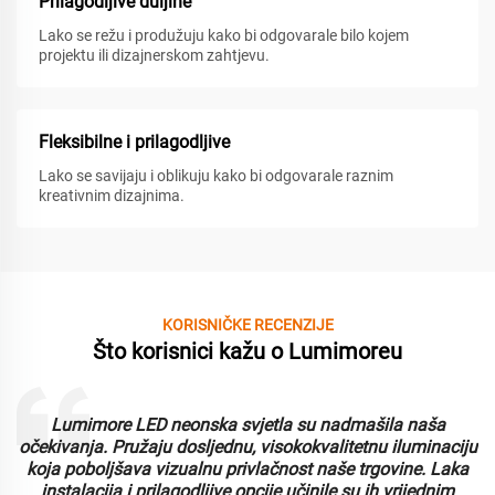
Prilagodljive duljine
Lako se režu i produžuju kako bi odgovarale bilo kojem
projektu ili dizajnerskom zahtjevu.
Fleksibilne i prilagodljive
Lako se savijaju i oblikuju kako bi odgovarale raznim
kreativnim dizajnima.
KORISNIČKE RECENZIJE
Što korisnici kažu o Lumimoreu
Lumimore LED neonska svjetla su nadmašila naša
i
očekivanja. Pružaju dosljednu, visokokvalitetnu iluminaciju
koja poboljšava vizualnu privlačnost naše trgovine. Laka
instalacija i prilagodljive opcije učinile su ih vrijednim