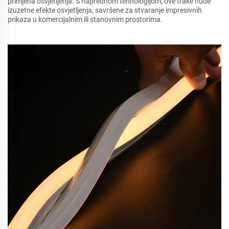
primjena osvjetljenja. S naprednom tehnologijom, ove trake nude
izuzetne efekte osvjetljenja, savršene za stvaranje impresivnih
prikaza u komercijalnim ili stanovnim prostorima.