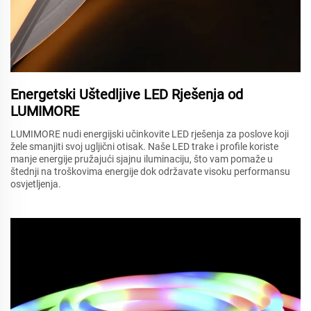
Energetski Uštedljive LED Rješenja od
LUMIMORE
LUMIMORE nudi energijski učinkovite LED rješenja za poslove koji
žele smanjiti svoj ugljični otisak. Naše LED trake i profile koriste
manje energije pružajući sjajnu iluminaciju, što vam pomaže u
štednji na troškovima energije dok održavate visoku performansu
osvjetljenja.