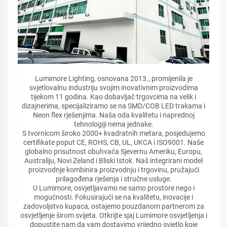
Lumimore Lighting, osnovana 2013., promijenila je
svjetlovalnu industriju svojim inovativnim proizvodima
tijekom 11 godina. Kao dobavljač trgovcima na velik i
dizajnerima, specijaliziramo se na SMD/COB LED trakama i
Neon flex rješenjima. Naša oda kvalitetu i naprednoj
tehnologiji nema jednake.
S tvornicom široko 2000+ kvadratnih metara, posjedujemo
certifikate poput CE, ROHS, CB, UL, UKCA i ISO9001. Naše
globalno prisutnost obuhvaća Sjevernu Ameriku, Europu,
Australiju, Novi Zeland i Bliski Istok. Naš integrirani model
proizvodnje kombinira proizvodnju i trgovinu, pružajući
prilagođena rješenja i stručne usluge.
U Lumimore, osvjetljavamo ne samo prostore nego i
mogućnosti. Fokusirajući se na kvalitetu, inovacije i
zadovoljstvo kupaca, ostajemo pouzdanom partnerom za
osvjetljenje širom svijeta. Otkrijte sjaj Lumimore osvjetljenja i
dopustite nam da vam dostavimo vrijedno svjetlo koje