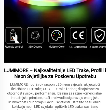
LUMIMORE – Najkvalitetnije LED Trake, Profili i
Neon Svjetiljke za Poslovnu Upotrebu
LUMIMORE nudi širok raspon LED neon svjetala, uključujući
fleksibilne LED trake, COB LED trake i pribor, dizajnirane za
otpornost i visoku performansu. Idealna za razne komercijalne i
industrijske primjene, naši proizvodi osiguravaju energijsku
učinkovitost i dugotrajnu jačinu svjetlosti. Istražite našu obilnu
kolekciju neon LED svjetala i optičkih LED traka, savršeno