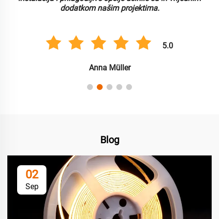
dodatkom našim projektima.
5.0
Anna Müller
Blog
02
Sep