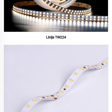
Linija TW224