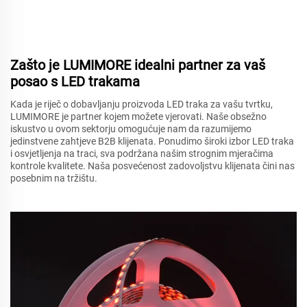
Zašto je LUMIMORE idealni partner za vaš
posao s LED trakama
Kada je riječ o dobavljanju proizvoda LED traka za vašu tvrtku,
LUMIMORE je partner kojem možete vjerovati. Naše obsežno
iskustvo u ovom sektorju omogućuje nam da razumijemo
jedinstvene zahtjeve B2B klijenata. Ponudimo široki izbor LED traka
i osvjetljenja na traci, sva podržana našim strognim mjeračima
kontrole kvalitete. Naša posvećenost zadovoljstvu klijenata čini nas
posebnim na tržištu.