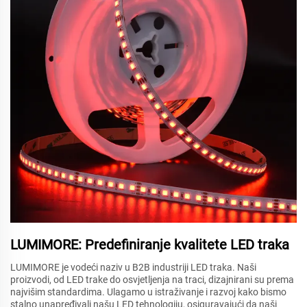
LUMIMORE: Predefiniranje kvalitete LED traka
LUMIMORE je vodeći naziv u B2B industriji LED traka. Naši
proizvodi, od LED trake do osvjetljenja na traci, dizajnirani su prema
najvišim standardima. Ulagamo u istraživanje i razvoj kako bismo
stalno unapređivali našu LED tehnologiju, osiguravajući da naši