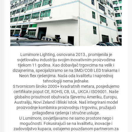
Lumimore Lighting, osnovana 2013., promijenila je
svjetlovalnu industriju svojim inovativnim proizvodima
tijekom 11 godina. Kao dobavljač trgovcima na velik i
dizajnerima, specijaliziramo se na SMD/COB LED trakama i
Neon flex rješenjima. Naša oda kvalitetu i naprednoj
tehnologiji nema jednake.
S tvornicom široko 2000+ kvadratnih metara, posjedujemo
certifikate poput CE, ROHS, CB, UL, UKCA i ISO9001. Naše
globalno prisutnost obuhvaća Sjevernu Ameriku, Europu,
Australiju, Novi Zeland i Bliski Istok. Naš integrirani model
proizvodnje kombinira proizvodnju i trgovinu, pružajući
prilagođena rješenja i stručne usluge.
U Lumimore, osvjetljavamo ne samo prostore nego i
mogućnosti. Fokusirajući se na kvalitetu, inovacije i
zadovoljstvo kupaca, ostajemo pouzdanom partnerom za