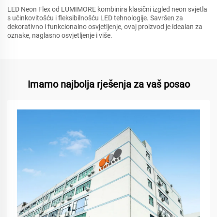
LED Neon Flex od LUMIMORE kombinira klasični izgled neon svjetla
s učinkovitošću i fleksibilnošću LED tehnologije. Savršen za
dekorativno i funkcionalno osvjetljenje, ovaj proizvod je idealan za
oznake, naglasno osvjetljenje i više.
Imamo najbolja rješenja za vaš posao