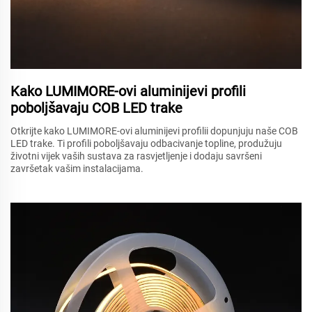
Kako LUMIMORE-ovi aluminijevi profili
poboljšavaju COB LED trake
Otkrijte kako LUMIMORE-ovi aluminijevi profilii dopunjuju naše COB
LED trake. Ti profili poboljšavaju odbacivanje topline, produžuju
životni vijek vaših sustava za rasvjetljenje i dodaju savršeni
završetak vašim instalacijama.