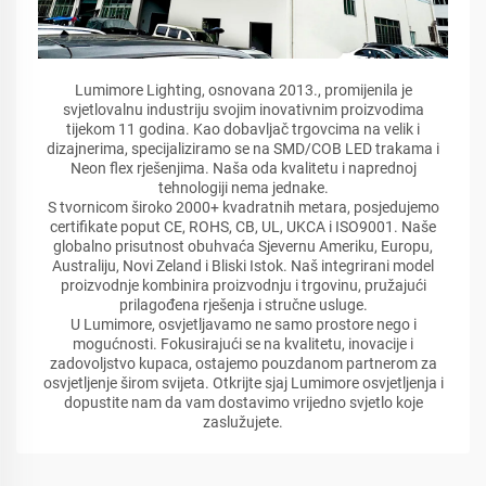
Lumimore Lighting, osnovana 2013., promijenila je
svjetlovalnu industriju svojim inovativnim proizvodima
tijekom 11 godina. Kao dobavljač trgovcima na velik i
dizajnerima, specijaliziramo se na SMD/COB LED trakama i
Neon flex rješenjima. Naša oda kvalitetu i naprednoj
tehnologiji nema jednake.
S tvornicom široko 2000+ kvadratnih metara, posjedujemo
certifikate poput CE, ROHS, CB, UL, UKCA i ISO9001. Naše
globalno prisutnost obuhvaća Sjevernu Ameriku, Europu,
Australiju, Novi Zeland i Bliski Istok. Naš integrirani model
proizvodnje kombinira proizvodnju i trgovinu, pružajući
prilagođena rješenja i stručne usluge.
U Lumimore, osvjetljavamo ne samo prostore nego i
mogućnosti. Fokusirajući se na kvalitetu, inovacije i
zadovoljstvo kupaca, ostajemo pouzdanom partnerom za
osvjetljenje širom svijeta. Otkrijte sjaj Lumimore osvjetljenja i
dopustite nam da vam dostavimo vrijedno svjetlo koje
zaslužujete.