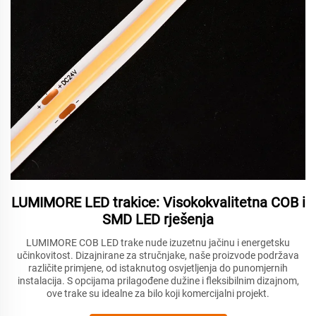
LUMIMORE LED trakice: Visokokvalitetna COB i
SMD LED rješenja
LUMIMORE COB LED trake nude izuzetnu jačinu i energetsku
učinkovitost. Dizajnirane za stručnjake, naše proizvode podržava
različite primjene, od istaknutog osvjetljenja do punomjernih
instalacija. S opcijama prilagođene dužine i fleksibilnim dizajnom,
ove trake su idealne za bilo koji komercijalni projekt.