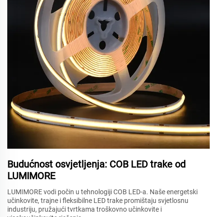
Budućnost osvjetljenja: COB LED trake od
LUMIMORE
LUMIMORE vodi počin u tehnologiji COB LED-a. Naše energetski
učinkovite, trajne i fleksibilne LED trake promištaju svjetlosnu
industriju, pružajući tvrtkama troškovno učinkovite i