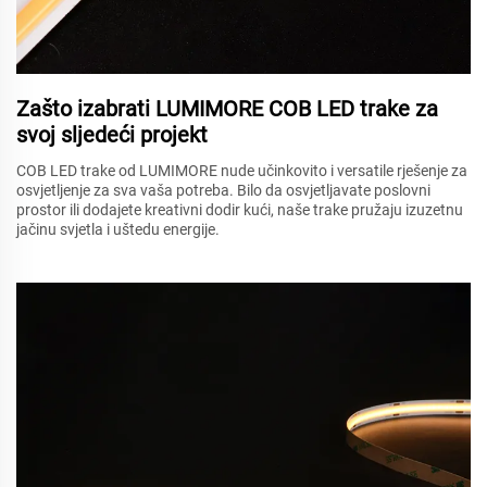
Zašto izabrati LUMIMORE COB LED trake za
svoj sljedeći projekt
COB LED trake od LUMIMORE nude učinkovito i versatile rješenje za
osvjetljenje za sva vaša potreba. Bilo da osvjetljavate poslovni
prostor ili dodajete kreativni dodir kući, naše trake pružaju izuzetnu
jačinu svjetla i uštedu energije.