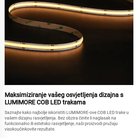
Maksimiziranje vašeg osvjetljenja dizajna s
LUMIMORE COB LED trakama
Saznajte kako najbolje iskoristiti LUMIMORE-ove COB LED trake u
vašem dizajnu rasvjetljenja. Bez obzira činite li naglasak na
funkcionalno ili estetsko rasvjetljenje, naši proizvodi pružaju
visokoučinkovite rezultate.