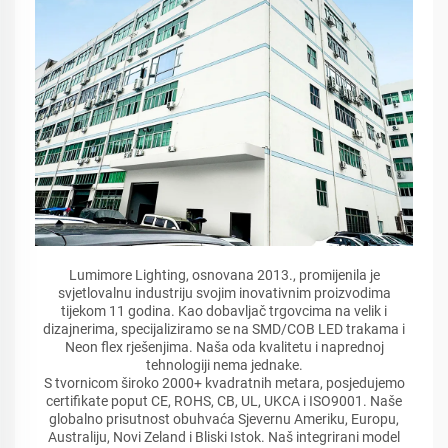
Lumimore Lighting, osnovana 2013., promijenila je
svjetlovalnu industriju svojim inovativnim proizvodima
tijekom 11 godina. Kao dobavljač trgovcima na velik i
dizajnerima, specijaliziramo se na SMD/COB LED trakama i
Neon flex rješenjima. Naša oda kvalitetu i naprednoj
tehnologiji nema jednake.
S tvornicom široko 2000+ kvadratnih metara, posjedujemo
certifikate poput CE, ROHS, CB, UL, UKCA i ISO9001. Naše
globalno prisutnost obuhvaća Sjevernu Ameriku, Europu,
Australiju, Novi Zeland i Bliski Istok. Naš integrirani model