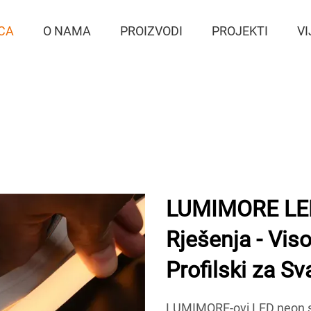
CA
O NAMA
PROIZVODI
PROJEKTI
VI
LUMIMORE LED
Rješenja - Vis
Profilski za Sv
LUMIMORE-ovi LED neon svje