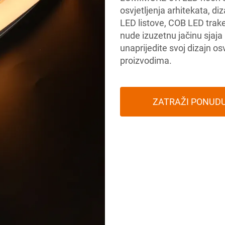
osvjetljenja arhitekata, diz
LED listove, COB LED trake 
nude izuzetnu jačinu sjaja 
unaprijedite svoj dizajn 
proizvodima.
ZATRAŽI PONUD