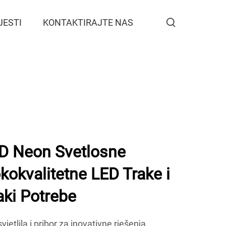
JESTI
KONTAKTIRAJTE NAS
 Neon Svetlosne
okokvalitetne LED Trake i
aki Potrebe
tlila i pribor za inovativne rješenja