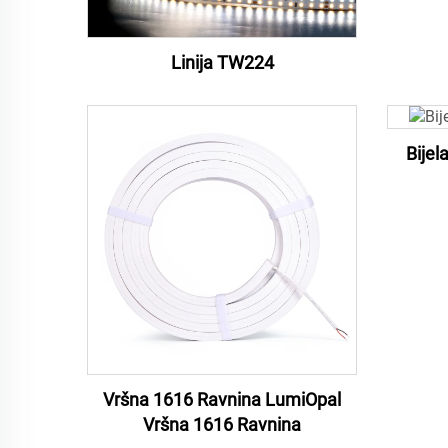
Linija TW224
Bije
Vršna 1616 Ravnina LumiOpal
Vršna 1616 Ravnina