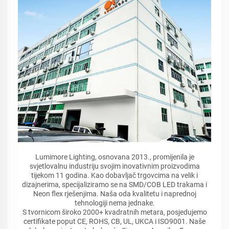
Lumimore Lighting, osnovana 2013., promijenila je
svjetlovalnu industriju svojim inovativnim proizvodima
tijekom 11 godina. Kao dobavljač trgovcima na velik i
dizajnerima, specijaliziramo se na SMD/COB LED trakama i
Neon flex rješenjima. Naša oda kvalitetu i naprednoj
tehnologiji nema jednake.
S tvornicom široko 2000+ kvadratnih metara, posjedujemo
certifikate poput CE, ROHS, CB, UL, UKCA i ISO9001. Naše