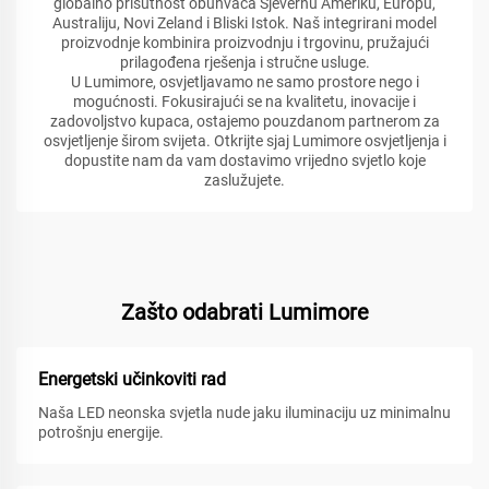
globalno prisutnost obuhvaća Sjevernu Ameriku, Europu,
Australiju, Novi Zeland i Bliski Istok. Naš integrirani model
proizvodnje kombinira proizvodnju i trgovinu, pružajući
prilagođena rješenja i stručne usluge.
U Lumimore, osvjetljavamo ne samo prostore nego i
mogućnosti. Fokusirajući se na kvalitetu, inovacije i
zadovoljstvo kupaca, ostajemo pouzdanom partnerom za
osvjetljenje širom svijeta. Otkrijte sjaj Lumimore osvjetljenja i
dopustite nam da vam dostavimo vrijedno svjetlo koje
zaslužujete.
Zašto odabrati Lumimore
Energetski učinkoviti rad
Naša LED neonska svjetla nude jaku iluminaciju uz minimalnu
potrošnju energije.