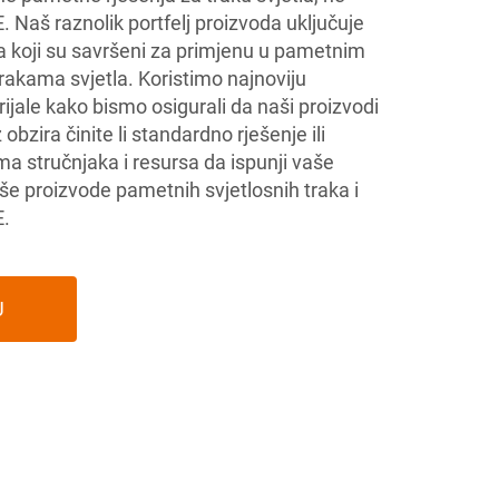
 Naš raznolik portfelj proizvoda uključuje
a koji su savršeni za primjenu u pametnim
akama svjetla. Koristimo najnoviju
rijale kako bismo osigurali da naši proizvodi
obzira činite li standardno rješenje ili
 stručnjaka i resursa da ispunji vaše
aše proizvode pametnih svjetlosnih traka i
E.
U