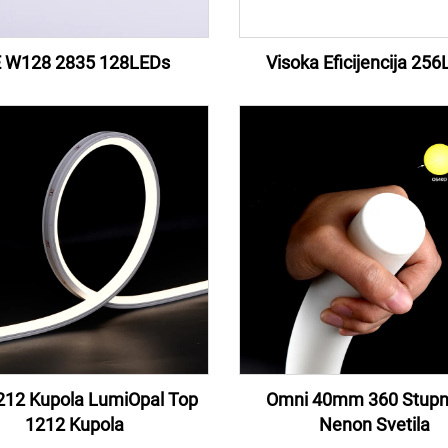
 W128 2835 128LEDs
Visoka Eficijencija 25
212 Kupola LumiOpal Top
Omni 40mm 360 Stupn
1212 Kupola
Nenon Svetila