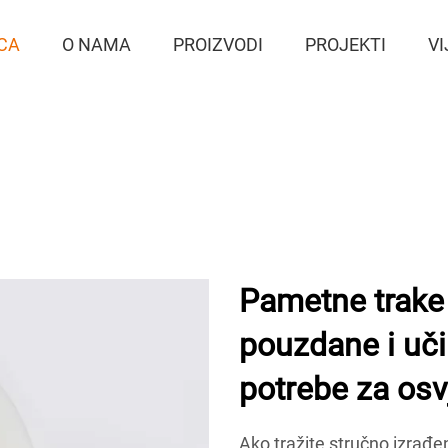
CA
O NAMA
PROIZVODI
PROJEKTI
VI
Pametne trake
pouzdane i uči
potrebe za osvj
Ako tražite stručno izrađe