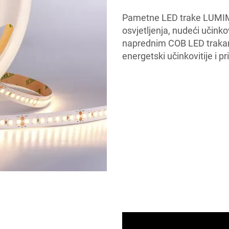
Pametne LED trake LUMIMO
osvjetljenja, nudeći učinkov
naprednim COB LED trakama,
energetski učinkovitije i pr