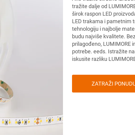
tražite dalje od LUMIMORE.
širok raspon LED proizvod
LED trakama i pametnim tr
tehnologiju i najbolje mate
budu najviše kvalitete. Bez 
prilagođeno, LUMIMORE ima
potrebe.
eeds. Istražite n
iskusite razliku LUMIMOR
ZATRAŽI PONUD