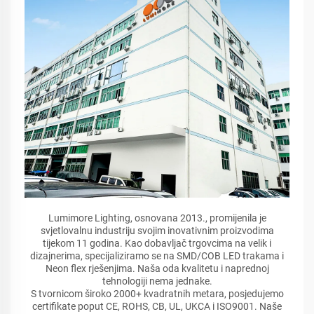
Lumimore Lighting, osnovana 2013., promijenila je
svjetlovalnu industriju svojim inovativnim proizvodima
tijekom 11 godina. Kao dobavljač trgovcima na velik i
dizajnerima, specijaliziramo se na SMD/COB LED trakama i
Neon flex rješenjima. Naša oda kvalitetu i naprednoj
tehnologiji nema jednake.
S tvornicom široko 2000+ kvadratnih metara, posjedujemo
certifikate poput CE, ROHS, CB, UL, UKCA i ISO9001. Naše