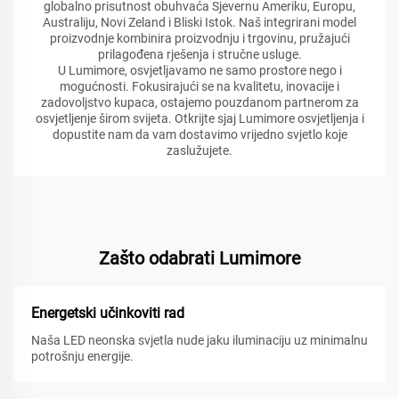
globalno prisutnost obuhvaća Sjevernu Ameriku, Europu,
Australiju, Novi Zeland i Bliski Istok. Naš integrirani model
proizvodnje kombinira proizvodnju i trgovinu, pružajući
prilagođena rješenja i stručne usluge.
U Lumimore, osvjetljavamo ne samo prostore nego i
mogućnosti. Fokusirajući se na kvalitetu, inovacije i
zadovoljstvo kupaca, ostajemo pouzdanom partnerom za
osvjetljenje širom svijeta. Otkrijte sjaj Lumimore osvjetljenja i
dopustite nam da vam dostavimo vrijedno svjetlo koje
zaslužujete.
Zašto odabrati Lumimore
Energetski učinkoviti rad
Naša LED neonska svjetla nude jaku iluminaciju uz minimalnu
potrošnju energije.