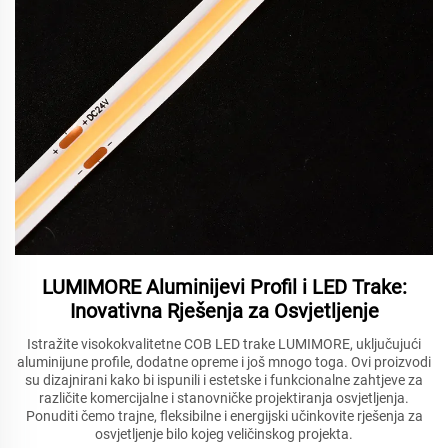
LUMIMORE Aluminijevi Profil i LED Trake:
Inovativna Rješenja za Osvjetljenje
Istražite visokokvalitetne COB LED trake LUMIMORE, uključujući
aluminijune profile, dodatne opreme i još mnogo toga. Ovi proizvodi
su dizajnirani kako bi ispunili i estetske i funkcionalne zahtjeve za
različite komercijalne i stanovničke projektiranja osvjetljenja.
Ponuditi čemo trajne, fleksibilne i energijski učinkovite rješenja za
osvjetljenje bilo kojeg veličinskog projekta.