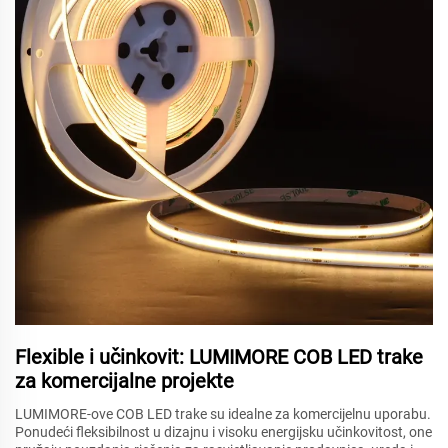
Flexible i učinkovit: LUMIMORE COB LED trake
za komercijalne projekte
LUMIMORE-ove COB LED trake su idealne za komercijelnu uporabu.
Ponudeći fleksibilnost u dizajnu i visoku energijsku učinkovitost, one