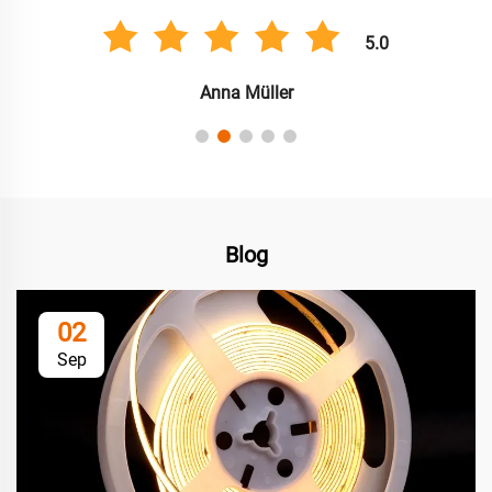
5.0
Anna Müller
Blog
02
Sep