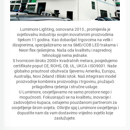
Lumimore Lighting, osnovana 2013., promijenila je
svjetlovalnu industriju svojim inovativnim proizvodima
tijekom 11 godina. Kao dobavljač trgovcima na velik i
dizajnerima, specijaliziramo se na SMD/COB LED trakama i
Neon flex rješenjima. Naša oda kvalitetu i naprednoj
tehnologiji nema jednake.
S tvornicom široko 2000+ kvadratnih metara, posjedujemo
certifikate poput CE, ROHS, CB, UL, UKCA i ISO9001. Naše
globalno prisutnost obuhvaća Sjevernu Ameriku, Europu,
Australiju, Novi Zeland i Bliski Istok. Naš integrirani model
proizvodnje kombinira proizvodnju i trgovinu, pružajući
prilagođena rješenja i stručne usluge.
U Lumimore, osvjetljavamo ne samo prostore nego i
mogućnosti. Fokusirajući se na kvalitetu, inovacije i
zadovoljstvo kupaca, ostajemo pouzdanom partnerom za
osvjetljenje širom svijeta. Otkrijte sjaj Lumimore osvjetljenja i
dopustite nam da vam dostavimo vrijedno svjetlo koje
zaslužujete.