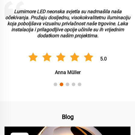
Rad s Lumimoreom bio je sjajno iskustvo. Njihova LED
u
neonska svjetla su izdržljiva i nude izvrsnu svjetlinu.
Cijenimo prilagodljivost i jednostavnost korištenja, što je
pojednostavilo naš proces instalacije za više komercijalnih
primjena.
5.0
Carlos González
Blog