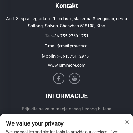
Kontakt
Add: 3. sprat, zgrada br. 1, industrijska zona Shengxuan, cesta
Shilong, Shiyan, Shenzhen 518108, Kina
Tel:
+86-755-2760 1751
E-mail:
[email protected]
Mobilni:
+8613751129751
www.lumimore.com
INFORMACIJE
Prijavite se za primanje našeg tjednog biltena
We value your privacy
We use cookies and similar tools to provide our services. If you