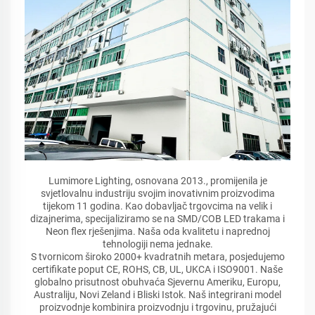
Lumimore Lighting, osnovana 2013., promijenila je
svjetlovalnu industriju svojim inovativnim proizvodima
tijekom 11 godina. Kao dobavljač trgovcima na velik i
dizajnerima, specijaliziramo se na SMD/COB LED trakama i
Neon flex rješenjima. Naša oda kvalitetu i naprednoj
tehnologiji nema jednake.
S tvornicom široko 2000+ kvadratnih metara, posjedujemo
certifikate poput CE, ROHS, CB, UL, UKCA i ISO9001. Naše
globalno prisutnost obuhvaća Sjevernu Ameriku, Europu,
Australiju, Novi Zeland i Bliski Istok. Naš integrirani model
proizvodnje kombinira proizvodnju i trgovinu, pružajući