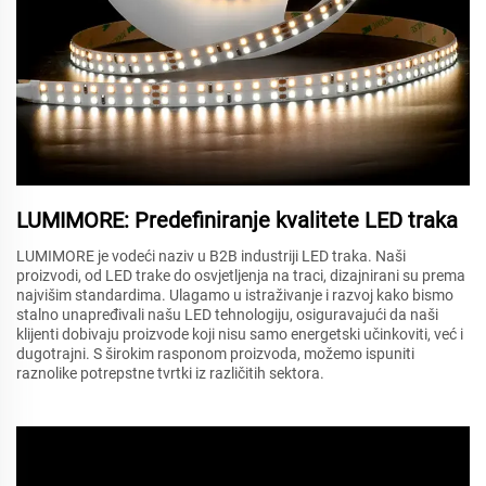
LUMIMORE: Predefiniranje kvalitete LED traka
LUMIMORE je vodeći naziv u B2B industriji LED traka. Naši
proizvodi, od LED trake do osvjetljenja na traci, dizajnirani su prema
najvišim standardima. Ulagamo u istraživanje i razvoj kako bismo
stalno unapređivali našu LED tehnologiju, osiguravajući da naši
klijenti dobivaju proizvode koji nisu samo energetski učinkoviti, već i
dugotrajni. S širokim rasponom proizvoda, možemo ispuniti
raznolike potrepstne tvrtki iz različitih sektora.