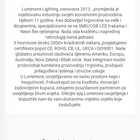
Lumimore Lighting, osnovana 2013., promijenila je
svjetlovalnu industriju svojim inovativnim proizvodima
tijekom 11 godina. Kao dobavljač trgovcima na velik i
dizajnerima, specijaliziramo se na SMD/COB LED trakama i
Neon flex rješenjima. Naša oda kvalitetu i naprednoj
tehnologiji nema jednake.
S tvornicom široko 2000+ kvadratnih metara, posjedujemo
certifikate poput CE, ROHS, CB, UL, UKCA i ISO9001. Naše
globalno prisutnost obuhvaća Sjevernu Ameriku, Europu,
Australiju, Novi Zeland i Bliski Istok. Naš integrirani model
proizvodnje kombinira proizvodnju i trgovinu, pružajući
prilagođena rješenja i stručne usluge.
U Lumimore, osvjetljavamo ne samo prostore nego i
mogućnosti. Fokusirajući se na kvalitetu, inovacije i
zadovoljstvo kupaca, ostajemo pouzdanom partnerom za
osvjetljenje širom svijeta. Otkrijte sjaj Lumimore osvjetljenja i
dopustite nam da vam dostavimo vrijedno svjetlo koje
zaslužujete.