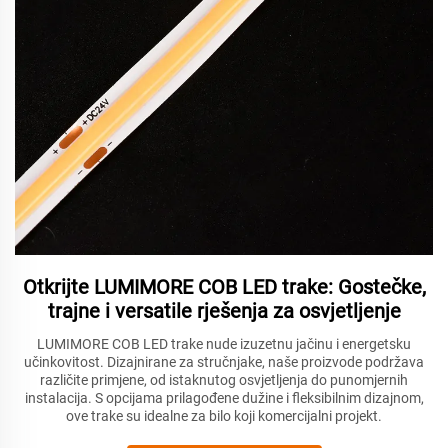
Otkrijte LUMIMORE COB LED trake: Gostečke,
trajne i versatile rješenja za osvjetljenje
LUMIMORE COB LED trake nude izuzetnu jačinu i energetsku
učinkovitost. Dizajnirane za stručnjake, naše proizvode podržava
različite primjene, od istaknutog osvjetljenja do punomjernih
instalacija. S opcijama prilagođene dužine i fleksibilnim dizajnom,
ove trake su idealne za bilo koji komercijalni projekt.