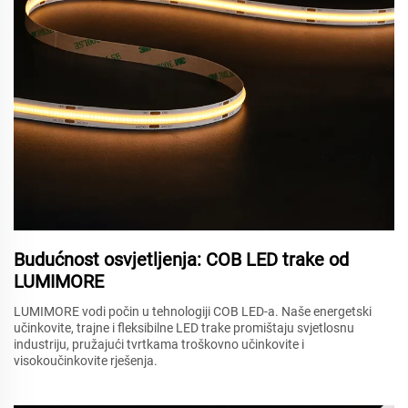
Budućnost osvjetljenja: COB LED trake od
LUMIMORE
LUMIMORE vodi počin u tehnologiji COB LED-a. Naše energetski
učinkovite, trajne i fleksibilne LED trake promištaju svjetlosnu
industriju, pružajući tvrtkama troškovno učinkovite i
visokoučinkovite rješenja.