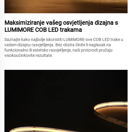
Maksimiziranje vašeg osvjetljenja dizajna s
LUMIMORE COB LED trakama
Saznajte kako najbolje iskoristiti LUMIMORE-ove COB LED trake u
vašem dizajnu rasvjetljenja. Bez obzira činite li naglasak na
funkcionalno ili estetsko rasvjetljenje, naši proizvodi pružaju
visokoučinkovite rezultate.