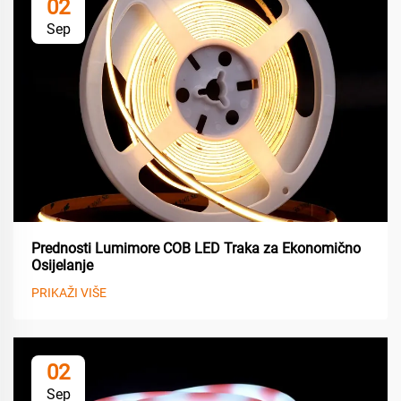
02
Sep
Prednosti Lumimore COB LED Traka za Ekonomično
Osijelanje
PRIKAŽI VIŠE
02
Sep