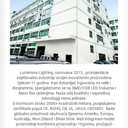
Lumimore Lighting, osnovana 2013., promijenila je
svjetlovalnu industriju svojim inovativnim proizvodima
tijekom 11 godina. Kao dobavljač trgovcima na velik i
dizajnerima, specijaliziramo se na SMD/COB LED trakama i
Neon flex rješenjima. Naša oda kvalitetu i naprednoj
tehnologiji nema jednake.
S tvornicom široko 2000+ kvadratnih metara, posjedujemo
certifikate poput CE, ROHS, CB, UL, UKCA i ISO9001. Naše
globalno prisutnost obuhvaća Sjevernu Ameriku, Europu,
Australiju, Novi Zeland i Bliski Istok. Naš integrirani model
proizvodnje kombinira proizvodnju i trgovinu, pružajući