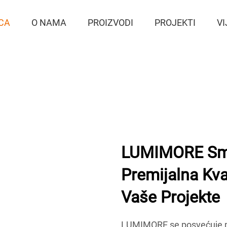
CA
O NAMA
PROIZVODI
PROJEKTI
VI
LUMIMORE Smar
Premijalna Kval
Vaše Projekte
LUMIMORE se posvećuje pr