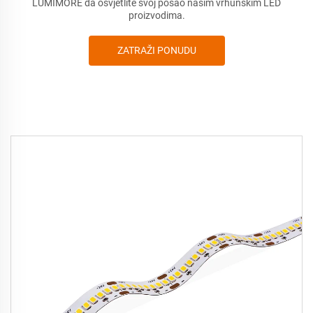
LUMIMORE da osvjetlite svoj posao našim vrhunskim LED
proizvodima.
ZATRAŽI PONUDU