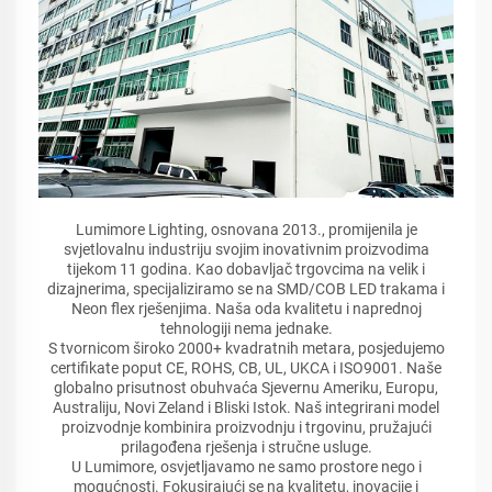
Lumimore Lighting, osnovana 2013., promijenila je
svjetlovalnu industriju svojim inovativnim proizvodima
tijekom 11 godina. Kao dobavljač trgovcima na velik i
dizajnerima, specijaliziramo se na SMD/COB LED trakama i
Neon flex rješenjima. Naša oda kvalitetu i naprednoj
tehnologiji nema jednake.
S tvornicom široko 2000+ kvadratnih metara, posjedujemo
certifikate poput CE, ROHS, CB, UL, UKCA i ISO9001. Naše
globalno prisutnost obuhvaća Sjevernu Ameriku, Europu,
Australiju, Novi Zeland i Bliski Istok. Naš integrirani model
proizvodnje kombinira proizvodnju i trgovinu, pružajući
prilagođena rješenja i stručne usluge.
U Lumimore, osvjetljavamo ne samo prostore nego i
mogućnosti. Fokusirajući se na kvalitetu, inovacije i