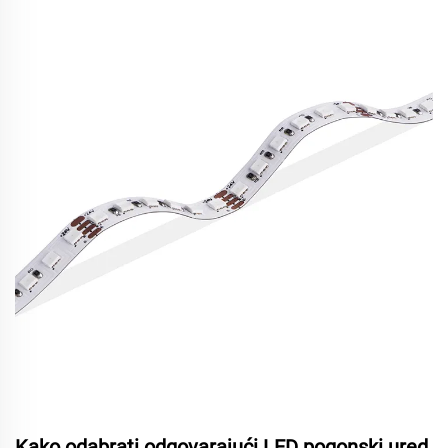
Kako odabrati odgovarajući LED pogonski ured