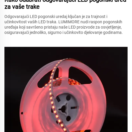
za vaše trake
Odgovarajući LED pogonski uredaj ključan je za trajnost i
učinkovitost vaših LED traka. LUMIMORE nudi raspon pogonskih
uređaja koji savršeno pristaju naše LED proizvode za osvjetljenje,
osiguravajući jednoliko, sigurno i učinkovito djelovanje godinama.