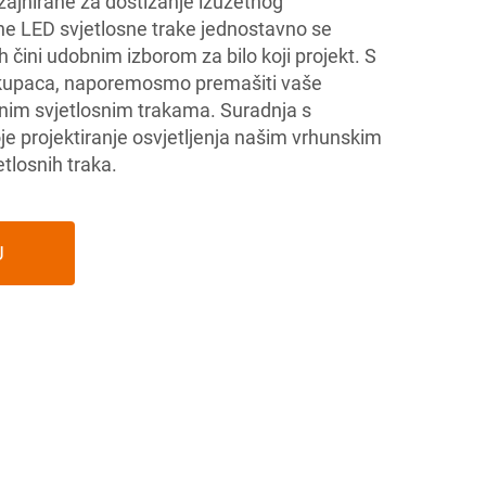
zajnirane za dostizanje izuzetnog
e LED svjetlosne trake jednostavno se
ih čini udobnim izborom za bilo koji projekt. S
 kupaca, naporemosmo premašiti vaše
nim svjetlosnim trakama. Suradnja s
e projektiranje osvjetljenja našim vrhunskim
tlosnih traka.
U