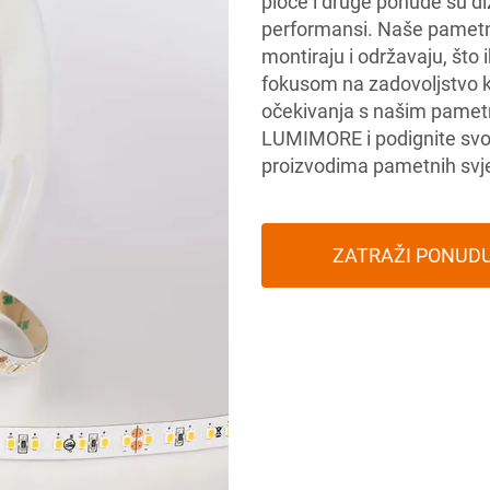
ploče i druge ponude su di
performansi. Naše pametn
montiraju i održavaju, što 
fokusom na zadovoljstvo
očekivanja s našim pamet
LUMIMORE i podignite svoj
proizvodima pametnih svje
ZATRAŽI PONUD