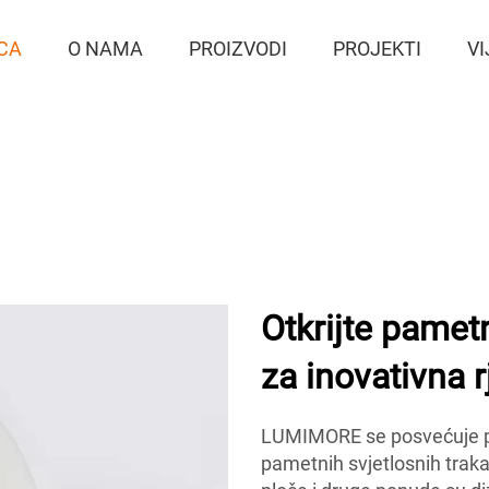
CA
O NAMA
PROIZVODI
PROJEKTI
VI
Otkrijte pame
za inovativna r
LUMIMORE se posvećuje pr
pametnih svjetlosnih traka