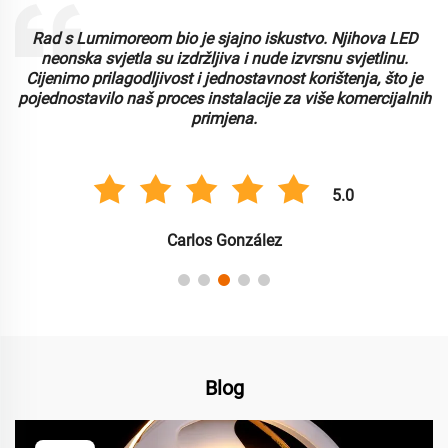
ED
Lumimore LED neonske svjetlosti nude izvanrednu
.
kvalitetu i performanse. Fleksibilnost i živopisne boje bil
 je
su savršene za naše promotivne izložbe. Primili smo
lnih
pozitivne povratne informacije od klijenata o poboljšano
vizualnom učinku i energetskoj učinkovitosti.
5.0
Yuki Tanaka
Blog