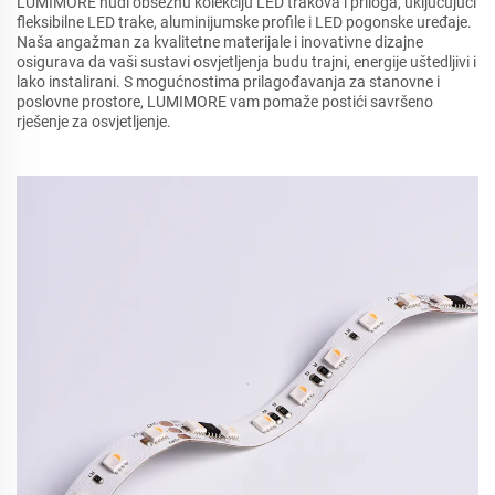
LUMIMORE nudi obsežnu kolekciju LED trakova i priloga, uključujući
fleksibilne LED trake, aluminijumske profile i LED pogonske uređaje.
Naša angažman za kvalitetne materijale i inovativne dizajne
osigurava da vaši sustavi osvjetljenja budu trajni, energije uštedljivi i
lako instalirani. S mogućnostima prilagođavanja za stanovne i
poslovne prostore, LUMIMORE vam pomaže postići savršeno
rješenje za osvjetljenje.