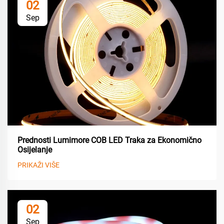
02
Sep
Prednosti Lumimore COB LED Traka za Ekonomično
Osijelanje
PRIKAŽI VIŠE
02
Sep