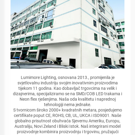
Lumimore Lighting, osnovana 2013., promijenila je
svjetlovalnu industriju svojim inovativnim proizvodima
tijekom 11 godina. Kao dobavljač trgovcima na velik i
dizajnerima, specijaliziramo se na SMD/COB LED trakama i
Neon flex rješenjima. Naša oda kvalitetu i naprednoj
tehnologiji nema jednake.
S tvornicom široko 2000+ kvadratnih metara, posjedujemo
certifikate poput CE, ROHS, CB, UL, UKCA i ISO9001. Naše
globalno prisutnost obuhvaća Sjevernu Ameriku, Europu,
Australiju, Novi Zeland i Bliski Istok. Naš integrirani model
proizvodnje kombinira proizvodnju i trgovinu, pružajući