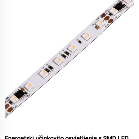
Energetski učinkovito osvjetljenje s SMD LED