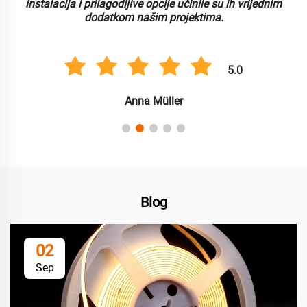
ive opcije učinile su ih vrijednim
pojednostavilo naš proces in
našim projektima.
pri
5.0
nna Müller
Carlos
Blog
02
Sep