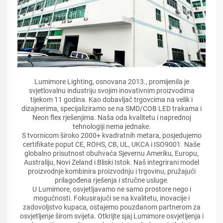
Lumimore Lighting, osnovana 2013., promijenila je
svjetlovalnu industriju svojim inovativnim proizvodima
tijekom 11 godina. Kao dobavljač trgovcima na velik i
dizajnerima, specijaliziramo se na SMD/COB LED trakama i
Neon flex rješenjima. Naša oda kvalitetu i naprednoj
tehnologiji nema jednake.
S tvornicom široko 2000+ kvadratnih metara, posjedujemo
certifikate poput CE, ROHS, CB, UL, UKCA i ISO9001. Naše
globalno prisutnost obuhvaća Sjevernu Ameriku, Europu,
Australiju, Novi Zeland i Bliski Istok. Naš integrirani model
proizvodnje kombinira proizvodnju i trgovinu, pružajući
prilagođena rješenja i stručne usluge.
U Lumimore, osvjetljavamo ne samo prostore nego i
mogućnosti. Fokusirajući se na kvalitetu, inovacije i
zadovoljstvo kupaca, ostajemo pouzdanom partnerom za
osvjetljenje širom svijeta. Otkrijte sjaj Lumimore osvjetljenja i