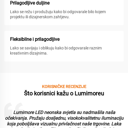
Prilagodljive duljine
Lako se režu i produžuju kako bi odgovarale bilo kojem
projektu ili dizajnerskom zahtjevu.
Fleksibilne i prilagodljive
Lako se savijaju i oblikuju kako bi odgovarale raznim
kreativnim dizajnima.
KORISNIČKE RECENZIJE
Što korisnici kažu o Lumimoreu
a svjetla su nadmašila naša
Rad s Lumimoreom bio je 
ednu, visokokvalitetnu iluminaciju
neonska svjetla su izdržlj
u privlačnost naše trgovine. Laka
Cijenimo prilagodljivost i j