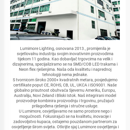
Lumimore Lighting, osnovana 2013., promijenila je
svjetlovalnu industriju svojim inovativnim proizvodima
tijekom 11 godina. Kao dobavljač trgovcima na velik i
dizajnerima, specijaliziramo se na SMD/COB LED trakama i
Neon flex rješenjima. Naša oda kvalitetu i naprednoj
tehnologiji nema jednake.
S tvornicom široko 2000+ kvadratnih metara, posjedujemo
certifikate poput CE, ROHS, CB, UL, UKCA i ISO9001. Naše
globalno prisutnost obuhvaća Sjevernu Ameriku, Europu,
Australiju, Novi Zeland i Bliski Istok. Naš integrirani model
proizvodnje kombinira proizvodnju i trgovinu, pružajući
prilagođena rješenja i stručne usluge.
U Lumimore, osvjetljavamo ne samo prostore nego i
mogućnosti. Fokusirajući se na kvalitetu, inovacije i
zadovoljstvo kupaca, ostajemo pouzdanom partnerom za
osvjetljenje širom svijeta. Otkrijte sjaj Lumimore osvjetljenja i