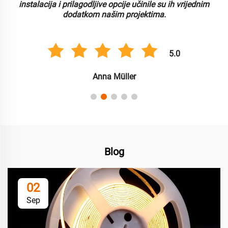
 i prilagodljive opcije učinile su ih vrijednim
pojednostavilo n
dodatkom našim projektima.
5.0
Anna Müller
Blog
02
Sep