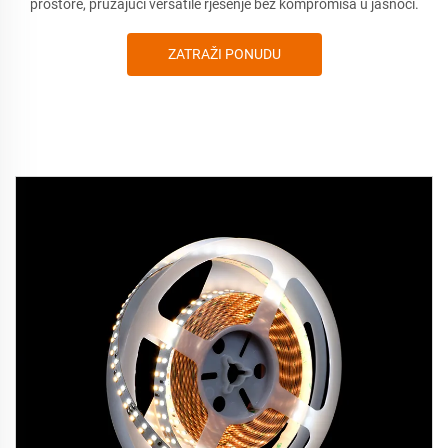
prostore, pružajući versatile rješenje bez kompromisa u jasnoći.
ZATRAŽI PONUDU