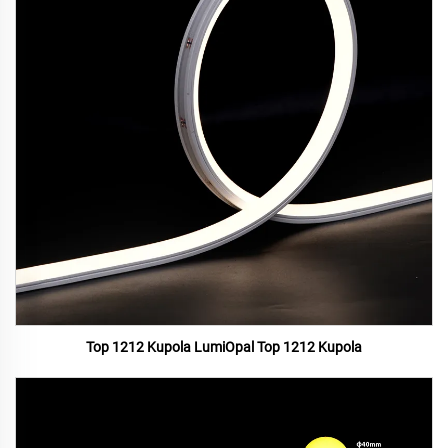
Top 1212 Kupola LumiOpal Top 1212 Kupola