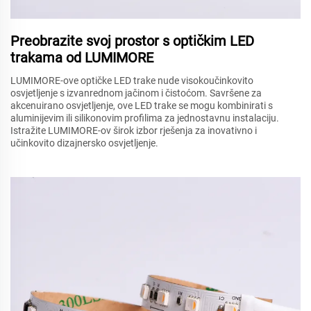
Preobrazite svoj prostor s optičkim LED
trakama od LUMIMORE
LUMIMORE-ove optičke LED trake nude visokoučinkovito
osvjetljenje s izvanrednom jačinom i čistoćom. Savršene za
akcenuirano osvjetljenje, ove LED trake se mogu kombinirati s
aluminijevim ili silikonovim profilima za jednostavnu instalaciju.
Istražite LUMIMORE-ov širok izbor rješenja za inovativno i
učinkovito dizajnersko osvjetljenje.