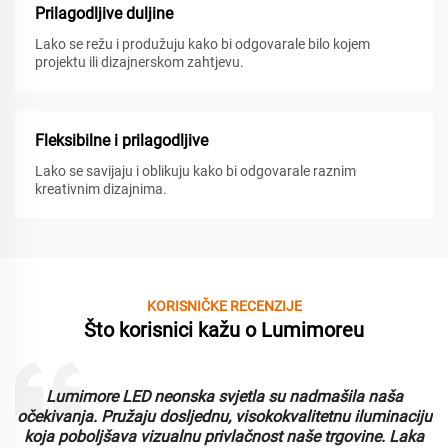
Prilagodljive duljine
Lako se režu i produžuju kako bi odgovarale bilo kojem
projektu ili dizajnerskom zahtjevu.
Fleksibilne i prilagodljive
Lako se savijaju i oblikuju kako bi odgovarale raznim
kreativnim dizajnima.
KORISNIČKE RECENZIJE
Što korisnici kažu o Lumimoreu
 LED neonska svjetla su nadmašila naša
Rad s Lumimor
ružaju dosljednu, visokokvalitetnu iluminaciju
neonska svjetl
ava vizualnu privlačnost naše trgovine. Laka
Cijenimo prilago