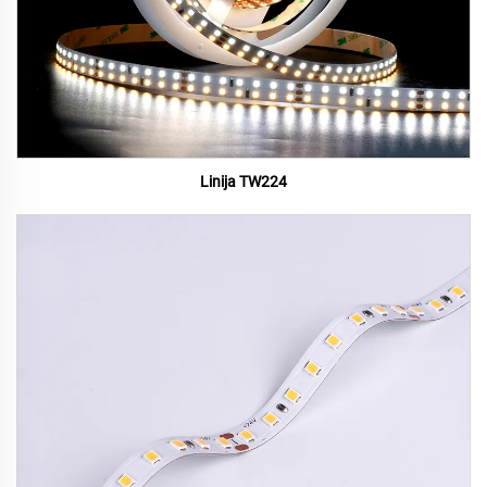
Linija TW224