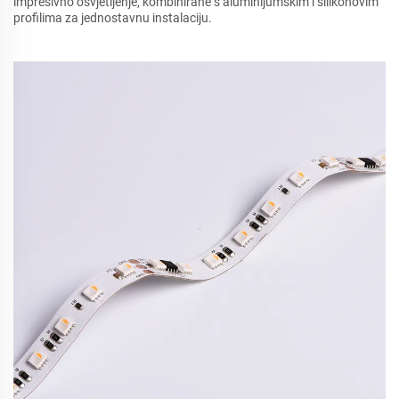
impresivno osvjetljenje, kombinirane s aluminijumskim i silikonovim
profilima za jednostavnu instalaciju.