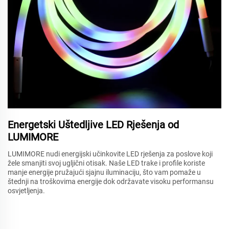
Energetski Uštedljive LED Rješenja od
LUMIMORE
LUMIMORE nudi energijski učinkovite LED rješenja za poslove koji
žele smanjiti svoj ugljični otisak. Naše LED trake i profile koriste
manje energije pružajući sjajnu iluminaciju, što vam pomaže u
štednji na troškovima energije dok održavate visoku performansu
osvjetljenja.