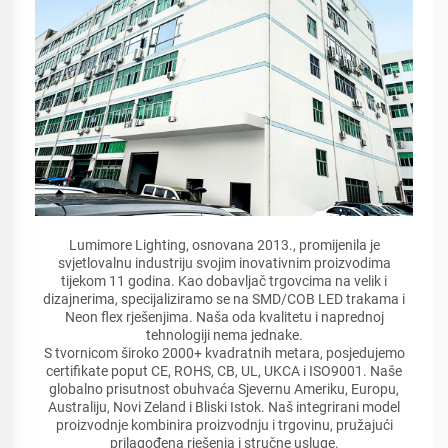
Lumimore Lighting, osnovana 2013., promijenila je
svjetlovalnu industriju svojim inovativnim proizvodima
tijekom 11 godina. Kao dobavljač trgovcima na velik i
dizajnerima, specijaliziramo se na SMD/COB LED trakama i
Neon flex rješenjima. Naša oda kvalitetu i naprednoj
tehnologiji nema jednake.
S tvornicom široko 2000+ kvadratnih metara, posjedujemo
certifikate poput CE, ROHS, CB, UL, UKCA i ISO9001. Naše
globalno prisutnost obuhvaća Sjevernu Ameriku, Europu,
Australiju, Novi Zeland i Bliski Istok. Naš integrirani model
proizvodnje kombinira proizvodnju i trgovinu, pružajući
prilagođena rješenja i stručne usluge.