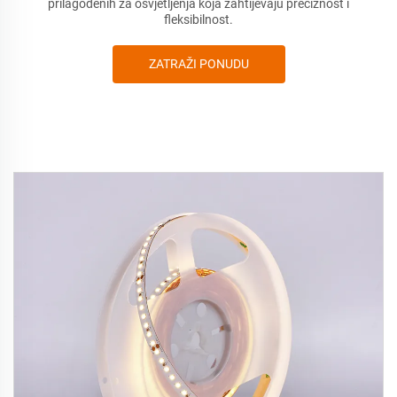
prilagođenih za osvjetljenja koja zahtijevaju preciznost i
fleksibilnost.
ZATRAŽI PONUDU