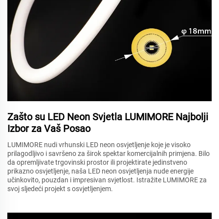
Zašto su LED Neon Svjetla LUMIMORE Najbolji
Izbor za Vaš Posao
LUMIMORE nudi vrhunski LED neon osvjetljenje koje je visoko
prilagodljivo i savršeno za širok spektar komercijalnih primjena. Bilo
da opremljivate trgovinski prostor ili projektirate jedinstveno
prikazno osvjetljenje, naša LED neon osvjetljenja nude energije
učinkovito, pouzdan i impresivan svjetlost. Istražite LUMIMORE za
svoj sljedeći projekt s osvjetljenjem.