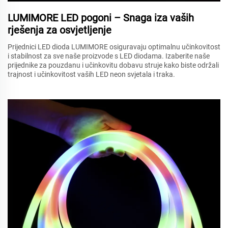
LUMIMORE LED pogoni – Snaga iza vaših
rješenja za osvjetljenje
Prijednici LED dioda LUMIMORE osiguravaju optimalnu učinkovitost
i stabilnost za sve naše proizvode s LED diodama. Izaberite naše
prijednike za pouzdanu i učinkovitu dobavu struje kako biste održali
trajnost i učinkovitost vaših LED neon svjetala i traka.