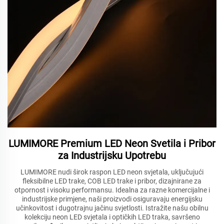
LUMIMORE Premium LED Neon Svetila i Pribor
za Industrijsku Upotrebu
LUMIMORE nudi širok raspon LED neon svjetala, uključujući
fleksibilne LED trake, COB LED trake i pribor, dizajnirane za
otpornost i visoku performansu. Idealna za razne komercijalne i
industrijske primjene, naši proizvodi osiguravaju energijsku
učinkovitost i dugotrajnu jačinu svjetlosti. Istražite našu obilnu
kolekciju neon LED svjetala i optičkih LED traka, savršeno