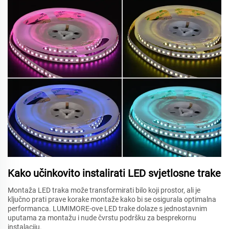
Kako učinkovito instalirati LED svjetlosne trake
Montaža LED traka može transformirati bilo koji prostor, ali je
ključno prati prave korake montaže kako bi se osigurala optimalna
performanca. LUMIMORE-ove LED trake dolaze s jednostavnim
uputama za montažu i nude čvrstu podršku za besprekornu
instalaciju.