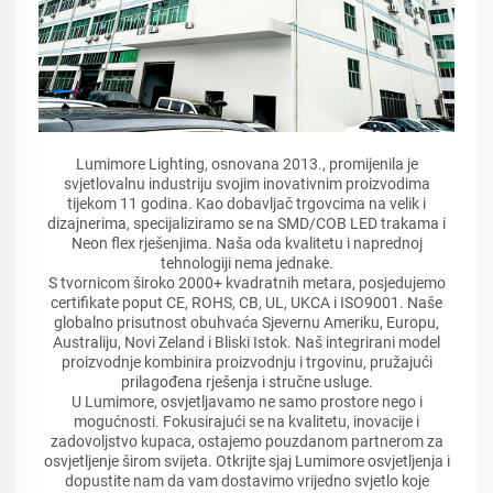
Lumimore Lighting, osnovana 2013., promijenila je
svjetlovalnu industriju svojim inovativnim proizvodima
tijekom 11 godina. Kao dobavljač trgovcima na velik i
dizajnerima, specijaliziramo se na SMD/COB LED trakama i
Neon flex rješenjima. Naša oda kvalitetu i naprednoj
tehnologiji nema jednake.
S tvornicom široko 2000+ kvadratnih metara, posjedujemo
certifikate poput CE, ROHS, CB, UL, UKCA i ISO9001. Naše
globalno prisutnost obuhvaća Sjevernu Ameriku, Europu,
Australiju, Novi Zeland i Bliski Istok. Naš integrirani model
proizvodnje kombinira proizvodnju i trgovinu, pružajući
prilagođena rješenja i stručne usluge.
U Lumimore, osvjetljavamo ne samo prostore nego i
mogućnosti. Fokusirajući se na kvalitetu, inovacije i
zadovoljstvo kupaca, ostajemo pouzdanom partnerom za
osvjetljenje širom svijeta. Otkrijte sjaj Lumimore osvjetljenja i
dopustite nam da vam dostavimo vrijedno svjetlo koje