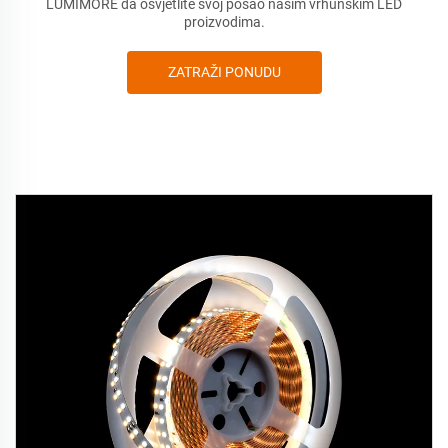
LUMIMORE da osvjetlite svoj posao našim vrhunskim LED
proizvodima.
ZATRAŽI PONUDU