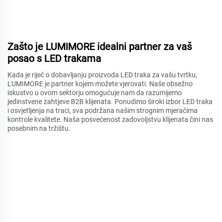
Zašto je LUMIMORE idealni partner za vaš
posao s LED trakama
Kada je riječ o dobavljanju proizvoda LED traka za vašu tvrtku,
LUMIMORE je partner kojem možete vjerovati. Naše obsežno
iskustvo u ovom sektorju omogućuje nam da razumijemo
jedinstvene zahtjeve B2B klijenata. Ponudimo široki izbor LED traka
i osvjetljenja na traci, sva podržana našim strognim mjeračima
kontrole kvalitete. Naša posvećenost zadovoljstvu klijenata čini nas
posebnim na tržištu.