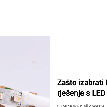
Zašto izabrat
rješenje s LED
LUMIMORE nudi obsežnu kol