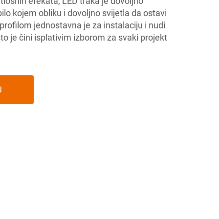
tlosnih efekata, LED traka je dovoljno
bilo kojem obliku i dovoljno svijetla da ostavi
rofilom jednostavna je za instalaciju i nudi
o je čini isplativim izborom za svaki projekt
U