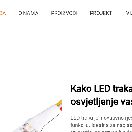
CA
O NAMA
PROIZVODI
PROJEKTI
VI
Kako LED traka
osvjetljenje v
LED traka je inovativno rješ
funkciju. Idealna za naglaš