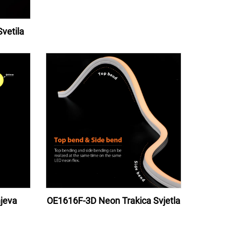
vetila
jeva
OE1616F-3D Neon Trakica Svjetla