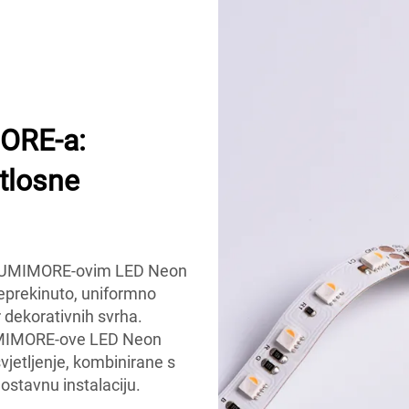
ORE-a:
etlosne
s LUMIMORE-ovim LED Neon
neprekinuto, uniformno
r dekorativnih svrha.
LUMIMORE-ove LED Neon
vjetljenje, kombinirane s
ostavnu instalaciju.