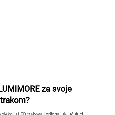
i LUMIMORE za svoje
 trakom?
ekciju LED trakova i priloga, uključujući