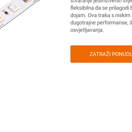
stvaranje jedinstvenih svje
fleksibilna da se prilagodi 
dojam. Ova traka s niskim p
dugotrajne performanse, št
osvjetljavanja.
ZATRAŽI PONUD