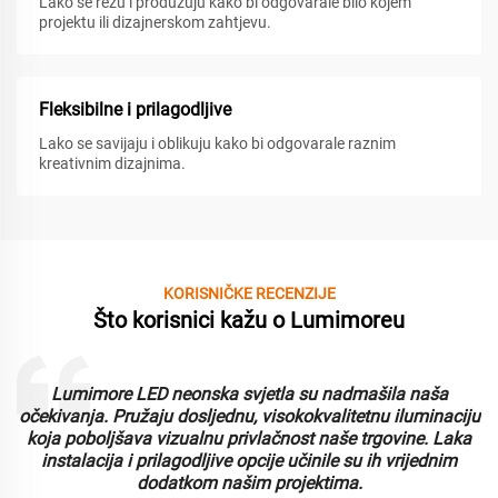
Lako se režu i produžuju kako bi odgovarale bilo kojem
projektu ili dizajnerskom zahtjevu.
Fleksibilne i prilagodljive
Lako se savijaju i oblikuju kako bi odgovarale raznim
kreativnim dizajnima.
KORISNIČKE RECENZIJE
Što korisnici kažu o Lumimoreu
Lumimore LED neonska svjetla su nadmašila naša
i
očekivanja. Pružaju dosljednu, visokokvalitetnu iluminaciju
koja poboljšava vizualnu privlačnost naše trgovine. Laka
instalacija i prilagodljive opcije učinile su ih vrijednim
dodatkom našim projektima.