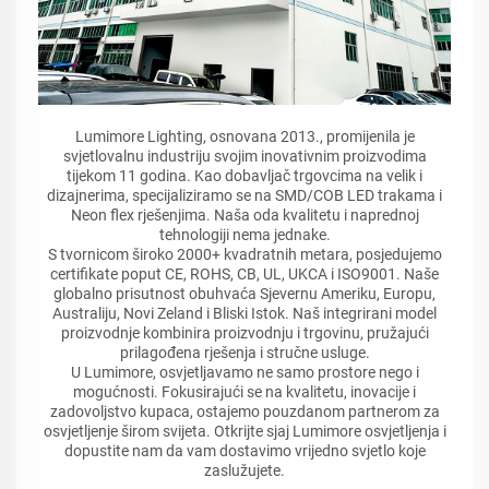
Lumimore Lighting, osnovana 2013., promijenila je
svjetlovalnu industriju svojim inovativnim proizvodima
tijekom 11 godina. Kao dobavljač trgovcima na velik i
dizajnerima, specijaliziramo se na SMD/COB LED trakama i
Neon flex rješenjima. Naša oda kvalitetu i naprednoj
tehnologiji nema jednake.
S tvornicom široko 2000+ kvadratnih metara, posjedujemo
certifikate poput CE, ROHS, CB, UL, UKCA i ISO9001. Naše
globalno prisutnost obuhvaća Sjevernu Ameriku, Europu,
Australiju, Novi Zeland i Bliski Istok. Naš integrirani model
proizvodnje kombinira proizvodnju i trgovinu, pružajući
prilagođena rješenja i stručne usluge.
U Lumimore, osvjetljavamo ne samo prostore nego i
mogućnosti. Fokusirajući se na kvalitetu, inovacije i
zadovoljstvo kupaca, ostajemo pouzdanom partnerom za
osvjetljenje širom svijeta. Otkrijte sjaj Lumimore osvjetljenja i
dopustite nam da vam dostavimo vrijedno svjetlo koje
zaslužujete.