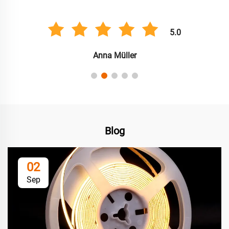
5.0
Anna Müller
Blog
02
Sep