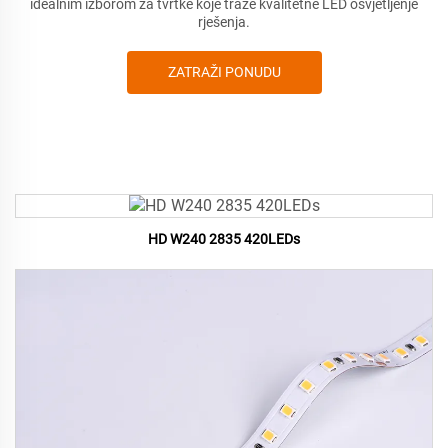
idealnim izborom za tvrtke koje traže kvalitetne LED osvjetljenje
rješenja.
ZATRAŽI PONUDU
HD W240 2835 420LEDs