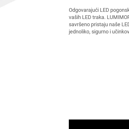
Odgovarajući LED pogonski 
vaših LED traka. LUMIMOR
savršeno pristaju naše LED
jednoliko, sigurno i učink