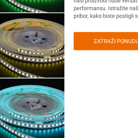
naši proizvodi nude versat
performansu. Istražite naš
pribor, kako biste postigli 
ZATRAŽI PONUD