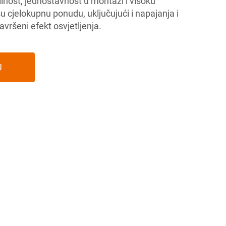
ilnost, jednostavnost u montaži i visoku
u cjelokupnu ponudu, uključujući i napajanja i
savršeni efekt osvjetljenja.
U