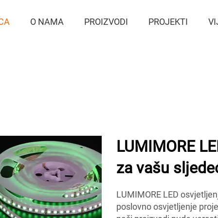
CA
O NAMA
PROIZVODI
PROJEKTI
VI
LUMIMORE LED 
za vašu sljede
LUMIMORE LED osvjetljenjs
poslovno osvjetljenje proj