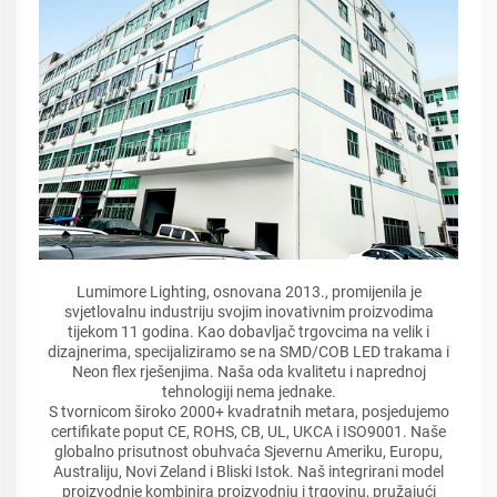
Lumimore Lighting, osnovana 2013., promijenila je
svjetlovalnu industriju svojim inovativnim proizvodima
tijekom 11 godina. Kao dobavljač trgovcima na velik i
dizajnerima, specijaliziramo se na SMD/COB LED trakama i
Neon flex rješenjima. Naša oda kvalitetu i naprednoj
tehnologiji nema jednake.
S tvornicom široko 2000+ kvadratnih metara, posjedujemo
certifikate poput CE, ROHS, CB, UL, UKCA i ISO9001. Naše
globalno prisutnost obuhvaća Sjevernu Ameriku, Europu,
Australiju, Novi Zeland i Bliski Istok. Naš integrirani model
proizvodnje kombinira proizvodnju i trgovinu, pružajući