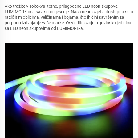
Ako tražite visokokvalitetne, prilagođene LED neon skupove,
LUMIMORE ima savršeno rješenje. Naša neon svjetla dostupna su u
različitim oblicima, veličinama i bojama, što ih čini savršenim za
potpuno izdvajanje vaše marke. Osvjetlite svoju trgovinsku jedinicu
sa LED neon skupovima od LUMIMORE-a.