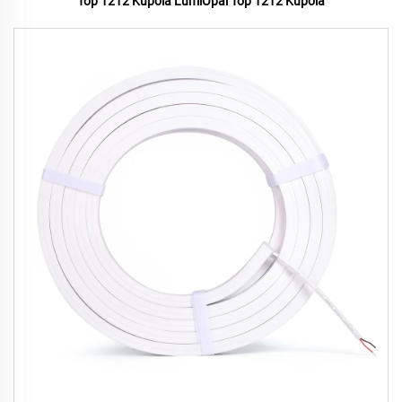
Top 1212 Kupola LumiOpal Top 1212 Kupola