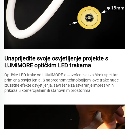
Unaprijedite svoje osvjetljenje projekte s
LUMIMORE optičkim LED trakama
Optičke LED trake od LUMIMORE-a savršene su za širok spektar
primjena osvjetljenja. S naprednom tehnologijom, ove trake nude
izuzetne efekte osvjetljenja, savršene za stvaranje impresivnih
prikaza u komercijalnim ili stanovnim prostorima.