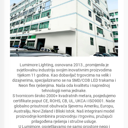
Lumimore Lighting, osnovana 2013., promijenila je
svjetlovalnu industriju svojim inovativnim proizvodima
tijekom 11 godina. Kao dobavljač trgovcima na velik i
dizajnerima, specijaliziramo se na SMD/COB LED trakama i
Neon flex rješenjima. Naša oda kvalitetu i naprednoj
tehnologiji nema jednake.
S tvornicom široko 2000+ kvadratnih metara, posjedujemo
certifikate poput CE, ROHS, CB, UL, UKCA i ISO9001. Naše
globalno prisutnost obuhvaća Sjevernu Ameriku, Europu,
Australiju, Novi Zeland i Bliski Istok. Naš integrirani model
proizvodnje kombinira proizvodnju i trgovinu, pružajući
prilagođena rješenja i stručne usluge.
U Lumimore, osvjetljavamo ne samo prostore nego i