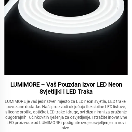
LUMIMORE – Vaš Pouzdan Izvor LED Neon
Svjetiljki i LED Traka
LUMIMORE je vaš jedinstven mjesto za LED neon svjetla, LED trake i
povezane dodatke. Naši proizvodi uključuju fleksibilne LED listove,
silicone profile, optičke LED trake i druge, svi dizajnirani za pružanje
dugotrajnih i učinkovitih rješenja za osvjetljenje. Istražite inovativne
LED proizvode od LUMIMORE i podignite svoje osvjetljenje na novi
nivo.