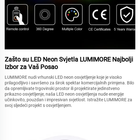
Zašto su LED Neon Svjetla LUMIMORE Najbolji
Izbor za Vaš Posao
LUMIMORE nudi vrhunski LED neon osvjetljenje koje je visoko
prilagodljivo i savršeno za širok spektar komercijalnih primjena. Bilo
da opremljivate trgovinski prostor ili projektirate jedinstveno
prikazno osvjetljenje, naša LED neon osvjetljenja nude energije
učinkovito, pouzdan i impresivan svjetlost. Istražite LUMIMORE za
svoj sljedeći projekt s osvjetljenjem.