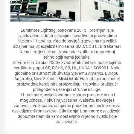
Lumimore Lighting, osnovana 2013., promijenila je
svjetlovalnu industriju svojim inovativnim proizvodima
tijekom 11 godina. Kao dobavljač trgovcima na velik i
dizajnerima, specijaliziramo se na SMD/COB LED trakama i
Neon flex rješenjima. Naša oda kvalitetu i naprednoj
tehnologiji nema jednake.
S tvornicom široko 2000+ kvadratnih metara, posjedujemo
certifikate poput CE, ROHS, CB, UL, UKCA i ISO9001. Naše
globalno prisutnost obuhvaća Sjevernu Ameriku, Europu,
Australiju, Novi Zeland i Bliski Istok. Naš integrirani model
proizvodnje kombinira proizvodnju i trgovinu, pružajući
prilagođena rješenja i stručne usluge.
U Lumimore, osvjetljavamo ne samo prostore nego i
mogućnosti. Fokusirajući se na kvalitetu, inovacije i
zadovoljstvo kupaca, ostajemo pouzdanom partnerom za
osvjetljenje širom svijeta. Otkrijte sjaj Lumimore osvjetljenja i
dopustite nam da vam dostavimo vrijedno svjetlo koje
zaslužujete.