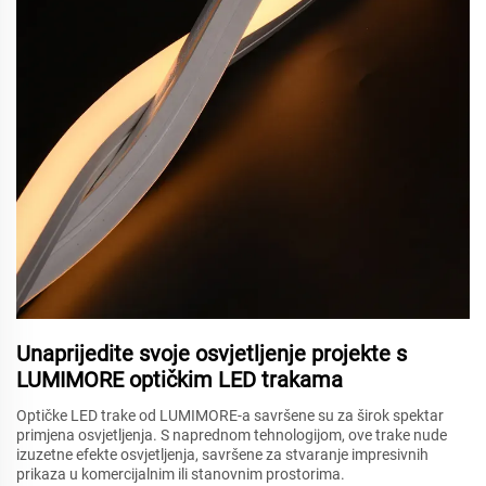
Unaprijedite svoje osvjetljenje projekte s
LUMIMORE optičkim LED trakama
Optičke LED trake od LUMIMORE-a savršene su za širok spektar
primjena osvjetljenja. S naprednom tehnologijom, ove trake nude
izuzetne efekte osvjetljenja, savršene za stvaranje impresivnih
prikaza u komercijalnim ili stanovnim prostorima.