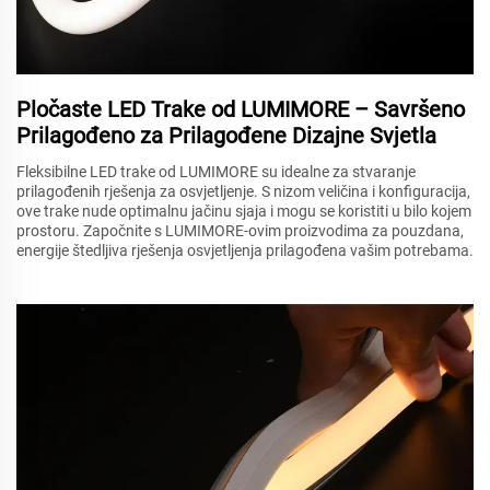
Pločaste LED Trake od LUMIMORE – Savršeno
Prilagođeno za Prilagođene Dizajne Svjetla
Fleksibilne LED trake od LUMIMORE su idealne za stvaranje
prilagođenih rješenja za osvjetljenje. S nizom veličina i konfiguracija,
ove trake nude optimalnu jačinu sjaja i mogu se koristiti u bilo kojem
prostoru. Započnite s LUMIMORE-ovim proizvodima za pouzdana,
energije štedljiva rješenja osvjetljenja prilagođena vašim potrebama.