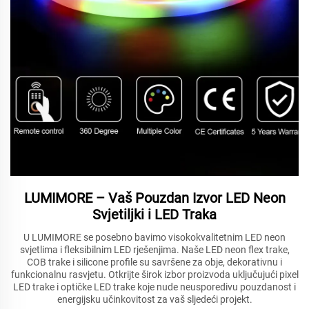
LUMIMORE – Vaš Pouzdan Izvor LED Neon
Svjetiljki i LED Traka
U LUMIMORE se posebno bavimo visokokvalitetnim LED neon
svjetlima i fleksibilnim LED rješenjima. Naše LED neon flex trake,
COB trake i silicone profile su savršene za obje, dekorativnu i
funkcionalnu rasvjetu. Otkrijte širok izbor proizvoda uključujući pixel
LED trake i optičke LED trake koje nude neusporedivu pouzdanost i
energijsku učinkovitost za vaš sljedeći projekt.