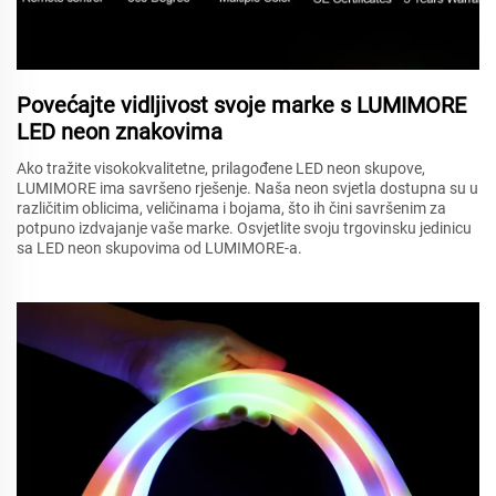
Povećajte vidljivost svoje marke s LUMIMORE
LED neon znakovima
Ako tražite visokokvalitetne, prilagođene LED neon skupove,
LUMIMORE ima savršeno rješenje. Naša neon svjetla dostupna su u
različitim oblicima, veličinama i bojama, što ih čini savršenim za
potpuno izdvajanje vaše marke. Osvjetlite svoju trgovinsku jedinicu
sa LED neon skupovima od LUMIMORE-a.