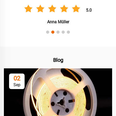
5.0
Anna Müller
Blog
02
Sep