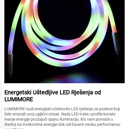
Energetski Uštedljive LED Rješenja od
LUMIMORE
LUMIMORE nudi energijski učinkovite LED rješenja za poslove koji
žele smanjiti svoj ugljični otisak. Naše LED trake i profile koriste
manje energije pružajući sjajnu iluminaciju, što vam pomaže u
štednji na troškovima energije dok održavate visoku performansu