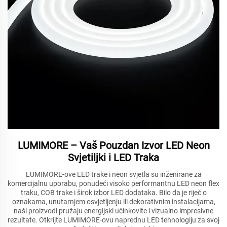
LUMIMORE – Vaš Pouzdan Izvor LED Neon
Svjetiljki i LED Traka
LUMIMORE-ove LED trake i neon svjetla su inženirane za
komercijalnu uporabu, ponudeći visoko performantnu LED neon flex
traku, COB trake i širok izbor LED dodataka. Bilo da je riječ o
oznakama, unutarnjem osvjetljenju ili dekorativnim instalacijama,
naši proizvodi pružaju energijski učinkovite i vizualno impresivne
rezultate. Otkrijte LUMIMORE-ovu naprednu LED tehnologiju za svoj