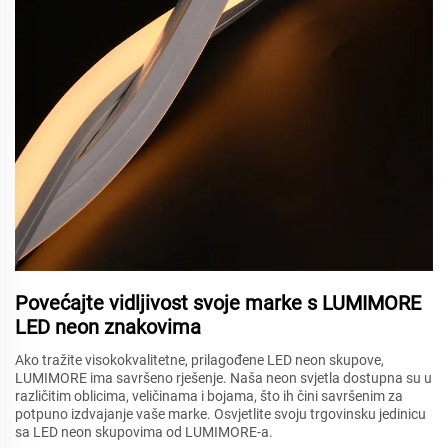
Povećajte vidljivost svoje marke s LUMIMORE
LED neon znakovima
Ako tražite visokokvalitetne, prilagođene LED neon skupove,
LUMIMORE ima savršeno rješenje. Naša neon svjetla dostupna su u
različitim oblicima, veličinama i bojama, što ih čini savršenim za
potpuno izdvajanje vaše marke. Osvjetlite svoju trgovinsku jedinicu
sa LED neon skupovima od LUMIMORE-a.