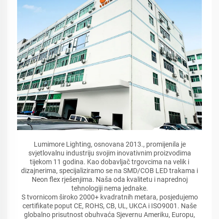
Lumimore Lighting, osnovana 2013., promijenila je
svjetlovalnu industriju svojim inovativnim proizvodima
tijekom 11 godina. Kao dobavljač trgovcima na velik i
dizajnerima, specijaliziramo se na SMD/COB LED trakama i
Neon flex rješenjima. Naša oda kvalitetu i naprednoj
tehnologiji nema jednake.
S tvornicom široko 2000+ kvadratnih metara, posjedujemo
certifikate poput CE, ROHS, CB, UL, UKCA i ISO9001. Naše
globalno prisutnost obuhvaća Sjevernu Ameriku, Europu,