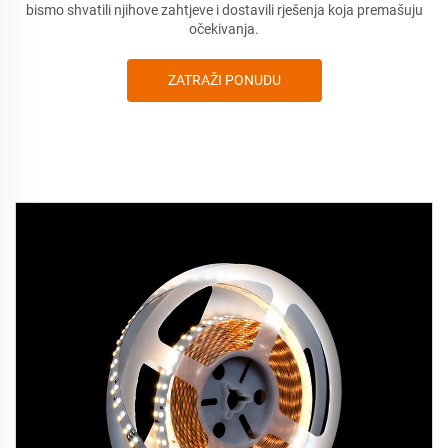
bismo shvatili njihove zahtjeve i dostavili rješenja koja premašuju
očekivanja.
ZATRAŽI PONUDU