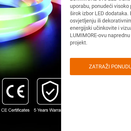
uporabu, ponudeći visoko 
širok izbor LED dodataka. 
osvjetljenju ili dekorativn
energijski učinkovite i viz
LUMIMORE-ovu naprednu LED
projekt.
ZATRAŽI PONUD