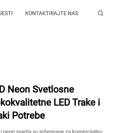
JESTI
KONTAKTIRAJTE NAS
 Neon Svetlosne
okokvalitetne LED Trake i
aki Potrebe
neon svjetla su inženirane za komercijalnu