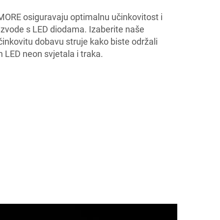
MORE osiguravaju optimalnu učinkovitost i
oizvode s LED diodama. Izaberite naše
činkovitu dobavu struje kako biste održali
ih LED neon svjetala i traka.