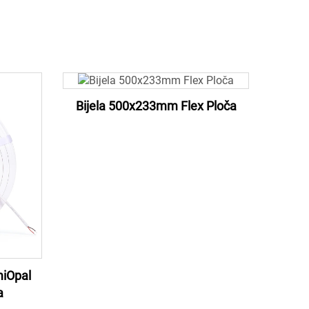
Bijela 500x233mm Flex Ploča
miOpal
a