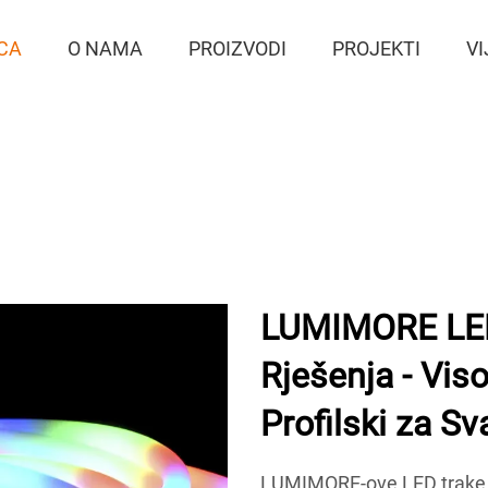
CA
O NAMA
PROIZVODI
PROJEKTI
VI
LUMIMORE LED
Rješenja - Vis
Profilski za Sv
LUMIMORE-ove LED trake i 