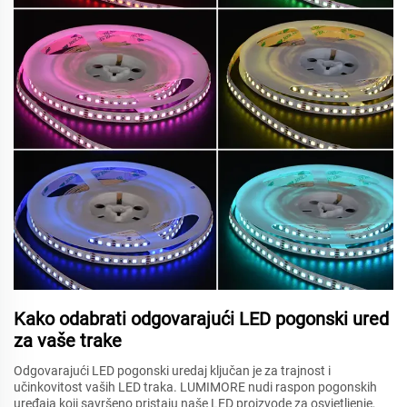
Kako odabrati odgovarajući LED pogonski ured
za vaše trake
Odgovarajući LED pogonski uredaj ključan je za trajnost i
učinkovitost vaših LED traka. LUMIMORE nudi raspon pogonskih
uređaja koji savršeno pristaju naše LED proizvode za osvjetljenje,