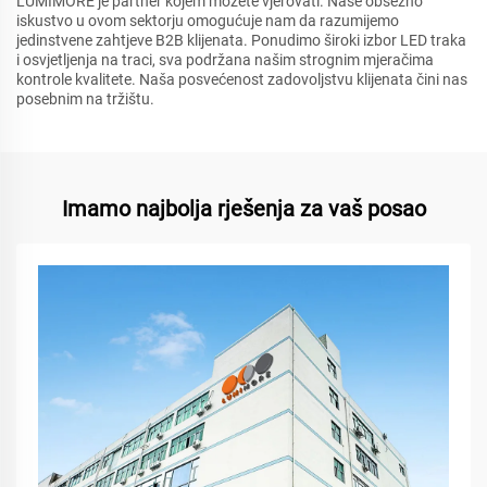
LUMIMORE je partner kojem možete vjerovati. Naše obsežno
iskustvo u ovom sektorju omogućuje nam da razumijemo
jedinstvene zahtjeve B2B klijenata. Ponudimo široki izbor LED traka
i osvjetljenja na traci, sva podržana našim strognim mjeračima
kontrole kvalitete. Naša posvećenost zadovoljstvu klijenata čini nas
posebnim na tržištu.
Imamo najbolja rješenja za vaš posao