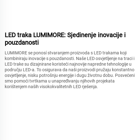
LED traka LUMIMORE: Sjedinenje inovacije i
pouzdanosti
LUMIMORE se ponosí stvaranjem proizvoda s LED trakama koji
kombiniraju inovacije s pouzdanosti. Naše LED osvjetljenje na traci i
LED trake su dizajnirane koristeći najnovije napredne tehnologije u
području LED-a. To osigurava da naši proizvodi pružaju konstantno
osvjetljenje, nisku potrošnju energije i dugu životnu dobu. Posvećeni
smo pomoći tvrtkama u unapređivanju njihovih projekata
korištenjem naših visokokvalitetnih LED rješenja.