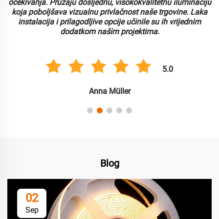
i
očekivanja. Pružaju dosljednu, visokokvalitetnu iluminaciju
koja poboljšava vizualnu privlačnost naše trgovine. Laka
instalacija i prilagodljive opcije učinile su ih vrijednim
dodatkom našim projektima.
5.0
Anna Müller
Blog
02
Sep