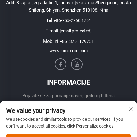
Add: 3. sprat, zgrada br. 1, industrijska zona Shengxuan, cesta
Shilong, Shiyan, Shenzhen 518108, Kina
Tel:
+86-755-2760 1751
E-mail:
[email protected]
Mobilni:
+8613751129751
www.lumimore.com
INFORMACIJE
Prijavite se za primanje našeg tjednog biltena
We value your privacy
We use cookies and similar tools to provide our services. If you
don't want to accept all cookies, click Personalize cookies.