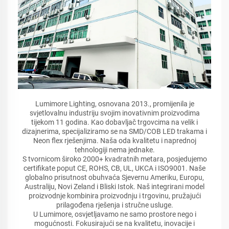
Lumimore Lighting, osnovana 2013., promijenila je
svjetlovalnu industriju svojim inovativnim proizvodima
tijekom 11 godina. Kao dobavljač trgovcima na velik i
dizajnerima, specijaliziramo se na SMD/COB LED trakama i
Neon flex rješenjima. Naša oda kvalitetu i naprednoj
tehnologiji nema jednake.
S tvornicom široko 2000+ kvadratnih metara, posjedujemo
certifikate poput CE, ROHS, CB, UL, UKCA i ISO9001. Naše
globalno prisutnost obuhvaća Sjevernu Ameriku, Europu,
Australiju, Novi Zeland i Bliski Istok. Naš integrirani model
proizvodnje kombinira proizvodnju i trgovinu, pružajući
prilagođena rješenja i stručne usluge.
U Lumimore, osvjetljavamo ne samo prostore nego i
mogućnosti. Fokusirajući se na kvalitetu, inovacije i