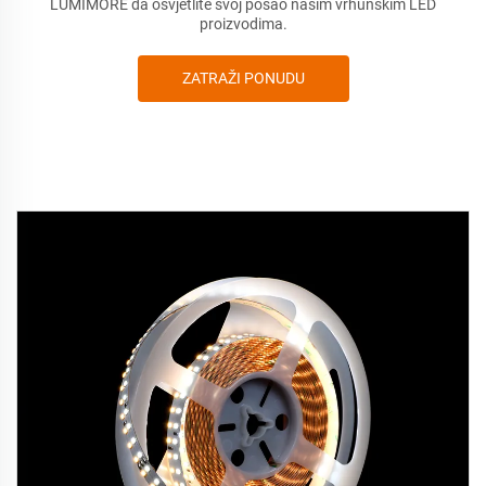
LUMIMORE da osvjetlite svoj posao našim vrhunskim LED
proizvodima.
ZATRAŽI PONUDU