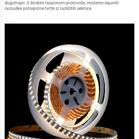
dugotrajni. S širokim rasponom proizvoda, možemo ispuniti
raznolike potrepstne tvrtki iz različitih sektora.