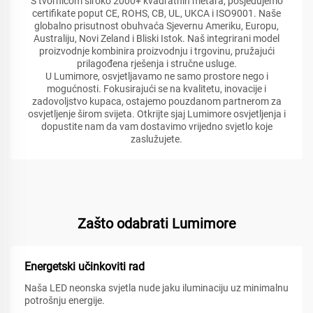
S tvornicom široko 2000+ kvadratnih metara, posjedujemo
certifikate poput CE, ROHS, CB, UL, UKCA i ISO9001. Naše
globalno prisutnost obuhvaća Sjevernu Ameriku, Europu,
Australiju, Novi Zeland i Bliski Istok. Naš integrirani model
proizvodnje kombinira proizvodnju i trgovinu, pružajući
prilagođena rješenja i stručne usluge.
U Lumimore, osvjetljavamo ne samo prostore nego i
mogućnosti. Fokusirajući se na kvalitetu, inovacije i
zadovoljstvo kupaca, ostajemo pouzdanom partnerom za
osvjetljenje širom svijeta. Otkrijte sjaj Lumimore osvjetljenja i
dopustite nam da vam dostavimo vrijedno svjetlo koje
zaslužujete.
Zašto odabrati Lumimore
Energetski učinkoviti rad
Naša LED neonska svjetla nude jaku iluminaciju uz minimalnu
potrošnju energije.