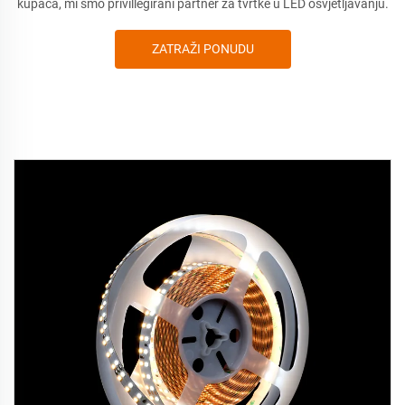
kupaca, mi smo privillegirani partner za tvrtke u LED osvjetljavanju.
ZATRAŽI PONUDU