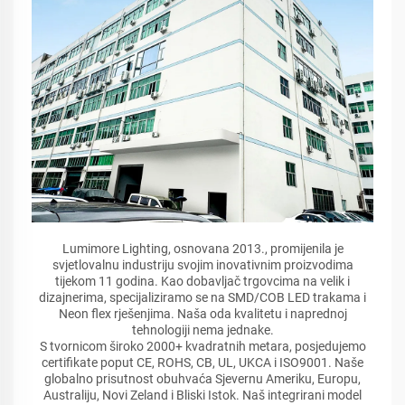
Lumimore Lighting, osnovana 2013., promijenila je
svjetlovalnu industriju svojim inovativnim proizvodima
tijekom 11 godina. Kao dobavljač trgovcima na velik i
dizajnerima, specijaliziramo se na SMD/COB LED trakama i
Neon flex rješenjima. Naša oda kvalitetu i naprednoj
tehnologiji nema jednake.
S tvornicom široko 2000+ kvadratnih metara, posjedujemo
certifikate poput CE, ROHS, CB, UL, UKCA i ISO9001. Naše
globalno prisutnost obuhvaća Sjevernu Ameriku, Europu,
Australiju, Novi Zeland i Bliski Istok. Naš integrirani model