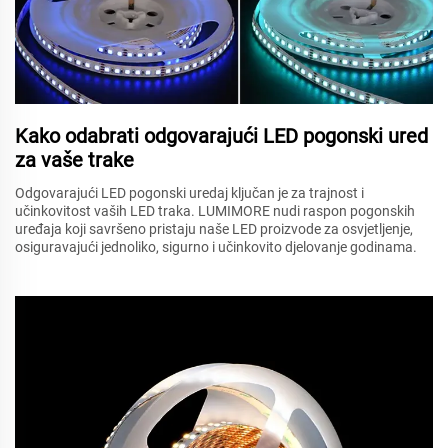
Kako odabrati odgovarajući LED pogonski ured
za vaše trake
Odgovarajući LED pogonski uredaj ključan je za trajnost i
učinkovitost vaših LED traka. LUMIMORE nudi raspon pogonskih
uređaja koji savršeno pristaju naše LED proizvode za osvjetljenje,
osiguravajući jednoliko, sigurno i učinkovito djelovanje godinama.