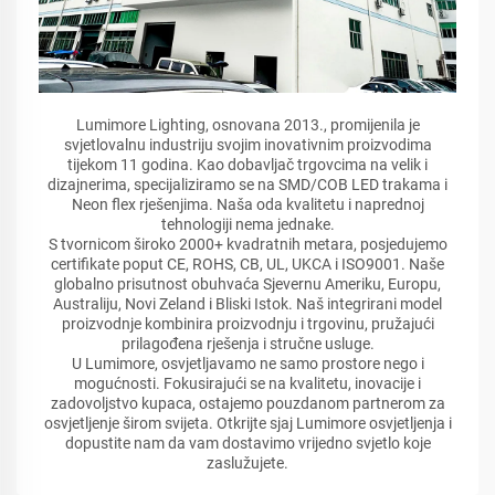
Lumimore Lighting, osnovana 2013., promijenila je
svjetlovalnu industriju svojim inovativnim proizvodima
tijekom 11 godina. Kao dobavljač trgovcima na velik i
dizajnerima, specijaliziramo se na SMD/COB LED trakama i
Neon flex rješenjima. Naša oda kvalitetu i naprednoj
tehnologiji nema jednake.
S tvornicom široko 2000+ kvadratnih metara, posjedujemo
certifikate poput CE, ROHS, CB, UL, UKCA i ISO9001. Naše
globalno prisutnost obuhvaća Sjevernu Ameriku, Europu,
Australiju, Novi Zeland i Bliski Istok. Naš integrirani model
proizvodnje kombinira proizvodnju i trgovinu, pružajući
prilagođena rješenja i stručne usluge.
U Lumimore, osvjetljavamo ne samo prostore nego i
mogućnosti. Fokusirajući se na kvalitetu, inovacije i
zadovoljstvo kupaca, ostajemo pouzdanom partnerom za
osvjetljenje širom svijeta. Otkrijte sjaj Lumimore osvjetljenja i
dopustite nam da vam dostavimo vrijedno svjetlo koje
zaslužujete.