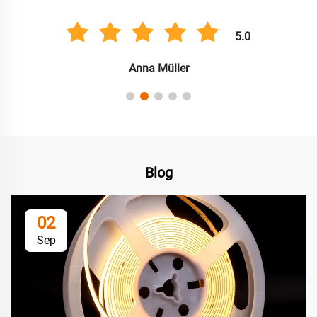
5.0
Anna Müller
Blog
02
Sep