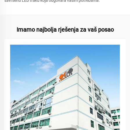
savršenu LED traku koja odgovara vašim potrebama.
Imamo najbolja rješenja za vaš posao