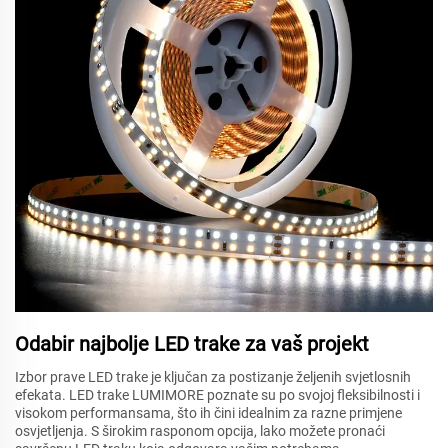
Odabir najbolje LED trake za vaš projekt
Izbor prave LED trake je ključan za postizanje željenih svjetlosnih
efekata. LED trake LUMIMORE poznate su po svojoj fleksibilnosti i
visokom performansama, što ih čini idealnim za razne primjene
osvjetljenja. S širokim rasponom opcija, lako možete pronaći