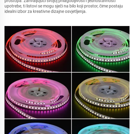
prostора. Zahvaljujući svojoj prilagodljivosti i jednostavnosti
upotrebe, ti listovi se mogu sječi na bilo koji prostor, čime postaju
idealni izbor za kreativne dizajne osvjetljenja.