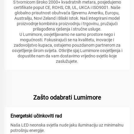
S tvornicom široko 2000+ kvadratnih metara, posjedujemo
certifikate poput CE, ROHS, CB, UL, UKCA i ISO9001. Naše
globalno prisutnost obuhvaća Sjevernu Ameriku, Europu,
Australiju, Novi Zeland i Bliski Istok. Naš integrirani model
proizvodnje kombinira proizvodnju i trgovinu, pružajući
prilagođena rješenja i stručne usluge.
U Lumimore, osvjetljavamo ne samo prostore nego i
mogućnosti. Fokusirajući se na kvalitetu, inovacije i
zadovoljstvo kupaca, ostajemo pouzdanom partnerom za
osvjetljenje širom svijeta. Otkrijte sjaj Lumimore osvjetljenja i
dopustite nam da vam dostavimo vrijedno svjetlo koje
zaslužujete.
Zašto odabrati Lumimore
Energetski učinkoviti rad
Naša LED neonska svjetla nude jaku iluminaciju uz minimalnu
potrošnju energije.