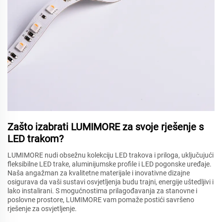
Zašto izabrati LUMIMORE za svoje rješenje s
LED trakom?
LUMIMORE nudi obsežnu kolekciju LED trakova i priloga, uključujući
fleksibilne LED trake, aluminijumske profile i LED pogonske uređaje.
Naša angažman za kvalitetne materijale i inovativne dizajne
osigurava da vaši sustavi osvjetljenja budu trajni, energije uštedljivi i
lako instalirani. S mogućnostima prilagođavanja za stanovne i
poslovne prostore, LUMIMORE vam pomaže postići savršeno
rješenje za osvjetljenje.