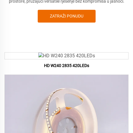
prostore, pružajući versatile rješenje bez kompromisa u jasnoći.
ZATRAŽI PONUDU
HD W240 2835 420LEDs