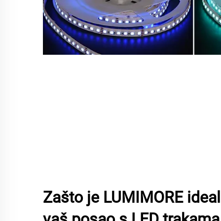
Zašto je LUMIMORE idealn
vaš posao s LED trakama