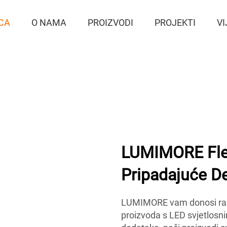
CA
O NAMA
PROIZVODI
PROJEKTI
VI
LUMIMORE Flek
Pripadajuće D
LUMIMORE vam donosi rasp
proizvoda s LED svjetlosn