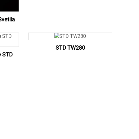
vetila
STD TW280
e STD