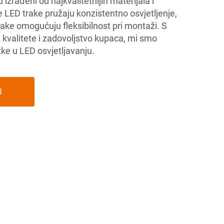
 izrađeni od najkvalitetnijih materijala i
e LED trake pružaju konzistentno osvjetljenje,
ake omogućuju fleksibilnost pri montaži. S
 kvalitete i zadovoljstvo kupaca, mi smo
rtke u LED osvjetljavanju.
U