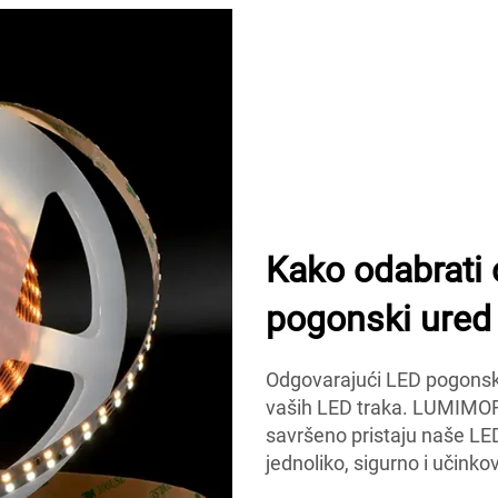
Kako odabrati
pogonski ured 
Odgovarajući LED pogonski 
vaših LED traka. LUMIMOR
savršeno pristaju naše LED
jednoliko, sigurno i učink