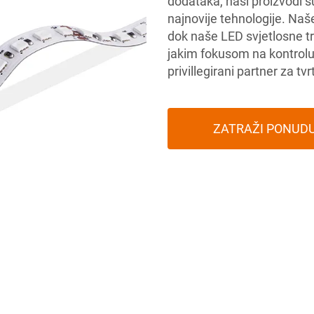
dodataka, naši proizvodi su
najnovije tehnologije. Naš
dok naše LED svjetlosne tr
jakim fokusom na kontrolu
privillegirani partner za tv
ZATRAŽI PONUD